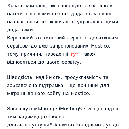
Хоча є компанії, які пропонують хостингові
пакети з назвами певних додатків у своїх
назвах, вони не включають управління цими
додатками.
Керований хостинговий сервіс є додатковим
сервісом до вже запропонованих Hostico,
тому причини, наведенні
тут
, також
відносяться до цього сервісу.
Швидкість, надійність, продуктивність та
забезпечена підтримка - це причини для
міграції вашого сайту на Hostico.
ЗавершуючиManagedHostingService,порядзоп
тимізаціями,щозроблені
длязастосунку,набкількитакожнадаємо сусідні