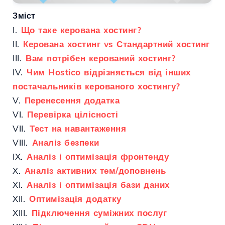
Зміст
I.
Що таке керована хостинг?
II.
Керована хостинг vs Стандартний хостинг
III.
Вам потрібен керований хостинг?
IV.
Чим Hostico відрізняється від інших
постачальників керованого хостингу?
V.
Перенесення додатка
VI.
Перевірка цілісності
VII.
Тест на навантаження
VIII.
Аналіз безпеки
IX.
Аналіз і оптимізація фронтенду
X.
Аналіз активних тем/доповнень
XI.
Аналіз і оптимізація бази даних
XII.
Оптимізація додатку
XIII.
Підключення суміжних послуг