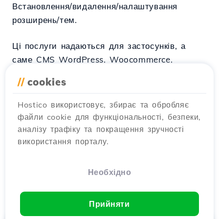
Встановлення/видалення/налаштування
розширень/тем.
Ці послуги надаються для застосунків, а
саме CMS WordPress, Woocommerce,
Prestashop, OpenCart, Joomla, Virtuemart та
//
cookies
Drupal.
Послуга недоступна для застосунків, а саме
Hostico використовує, збирає та обробляє
CMS, чия рідна функціональність або
файли cookie для функціональності, безпеки,
розширена через різні розширення дозволяє
аналізу трафіку та покращення зручності
створення кількох сайтів / магазинів
використання порталу.
(multisite / multistore)
Необхідно
Прийняти