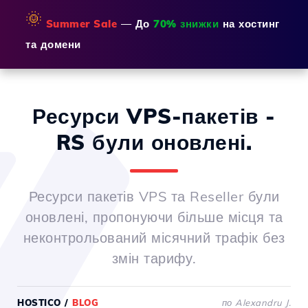
🌞
Summer Sale
— До
70% знижки
на хостинг
та домени
Ресурси VPS-пакетів -
RS були оновлені.
Ресурси пакетів VPS та Reseller були
оновлені, пропонуючи більше місця та
неконтрольований місячний трафік без
змін тарифу.
HOSTICO
/
BLOG
по Alexandru J.