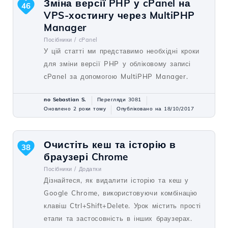
Зміна версії PHP у cPanel на
46
VPS-хостингу через MultiPHP
Manager
Посібники /
cPanel
У цій статті ми представимо необхідні кроки
для зміни версії PHP у обліковому записі
cPanel за допомогою MultiPHP Manager.
по Sebastian S.
Перегляди 3081
Оновлено 2 роки тому
Опубліковано на 18/10/2017
Очистіть кеш та історію в
38
браузері Chrome
Посібники /
Додатки
Дізнайтеся, як видалити історію та кеш у
Google Chrome, використовуючи комбінацію
клавіш Ctrl+Shift+Delete. Урок містить прості
етапи та застосовність в інших браузерах.