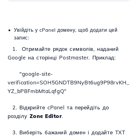
Увійдіть у cPanel домену, щоб додати цей
запис:
1. Отримайте рядок символів, наданий
Google на сторінці Postmaster. Приклад:
"google-site-
verification=SOH5GNDTB9NyBt6ug9P98rvKH_
YZ_bP8FmbMtaLqfgQ"
2. Відкрийте cPanel та перейдіть до
розділу
Zone Editor
.
3. Виберіть бажаний домен і додайте TXT