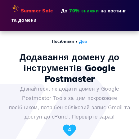
🌞
Summer Sale
— До
70% знижки
на хостинг
та домени
Посібники
•
Дев
Додавання домену до
інструментів Google
Postmaster
Дізнайтеся, як додати домен у Google
Postmaster Tools за цим покроковим
посібником, потрібен обліковий запис Gmail та
доступ до cPanel. Перевірте зараз!
4