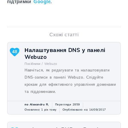
підтримки
Google
.
Схожі статті
Налаштування DNS у панелі
48
Webuzo
Посібники /
Webuzo
Навчіться, як редагувати та налаштовувати
DNS-записи в панелі Webuzo. Слідуйте
крокам для ефективного управління доменами
та піддоменами.
по Alexandru R.
Перегляди 2859
Оновлено 1 рік тому
Опубліковано на 14/09/2017