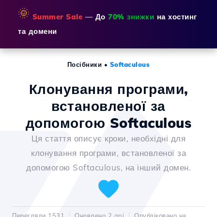
🌞
Summer Sale
— До
70% знижки
на хостинг
та домени
Посібники
•
Softaculous
Клонування програми,
встановленої за
допомогою Softaculous
Ця стаття описує кроки, необхідні для
клонування програми, встановленої за
допомогою Softaculous, на інший домен.
Перегляди 1531
Оновлено 2 ani
Опубліковано на