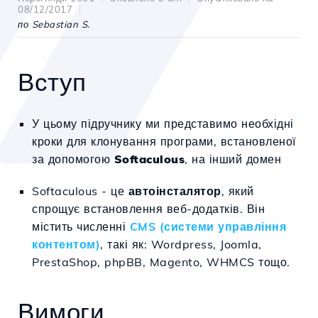
08/12/2017
по Sebastian S.
Вступ
У цьому підручнику ми представимо необхідні
кроки для клонування програми, встановленої
за допомогою
Softaculous
, на інший домен
Softaculous - це
автоінсталятор
, який
спрощує встановлення веб-додатків. Він
містить численні
CMS (системи управління
контентом)
, такі як: Wordpress, Joomla,
PrestaShop, phpBB, Magento, WHMCS тощо.
Вимоги