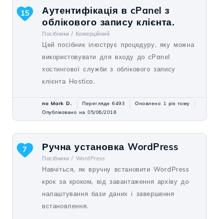
Аутентифікація в cPanel з
15
облікового запису клієнта.
Посібники /
Комерційний
Цей посібник ілюструє процедуру, яку можна
використовувати для входу до cPanel
хостингової служби з облікового запису
клієнта Hostico.
по Mark D.
Перегляди 6493
Оновлено 1 рік тому
Опубліковано на 05/06/2018
Ручна установка WordPress
7
Посібники /
WordPress
Навчіться, як вручну встановити WordPress
крок за кроком, від завантаження архіву до
налаштування бази даних і завершення
встановлення.