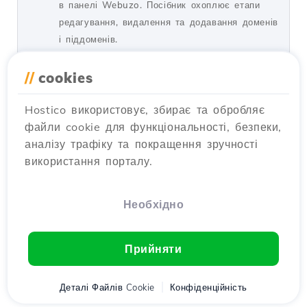
в панелі Webuzo. Посібник охоплює етапи
редагування, видалення та додавання доменів
і піддоменів.
по Alexandru R.
Перегляди 1391
//
cookies
Оновлено 1 рік тому
Опубліковано на 14/09/2017
Hostico використовує, збирає та обробляє
файли cookie для функціональності, безпеки,
Ручна міграція WordPress
2
аналізу трафіку та покращення зручності
Посібники /
WordPress
використання порталу.
Дізнайся, як вручну мігрувати установку
WordPress між обліковими записами хостингу,
крок за кроком, щоб забезпечити
Необхідно
безперешкодний перехід твоїх даних.
по Florin P.
Перегляди 1831
Оновлено 1 рік тому
Прийняти
Опубліковано на 22/10/2018
Деталі Файлів Cookie
Конфіденційність