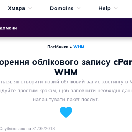
Хмара
Domains
Help
 домени
Посібники
•
WHM
орення облікового запису cPan
WHM
іться, як створити новий обліковий запис хостингу в
ідуйте простим крокам, щоб заповнити необхідні дані
налаштувати пакет послуг.
Опубліковано на 31/05/2018