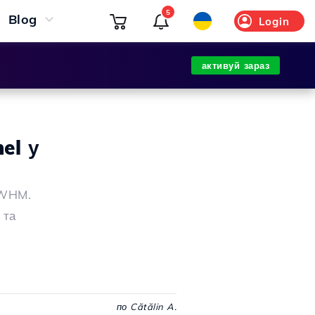
5
Blog
Login
активуй зараз
el у
 WHM.
 та
по Cătălin A.