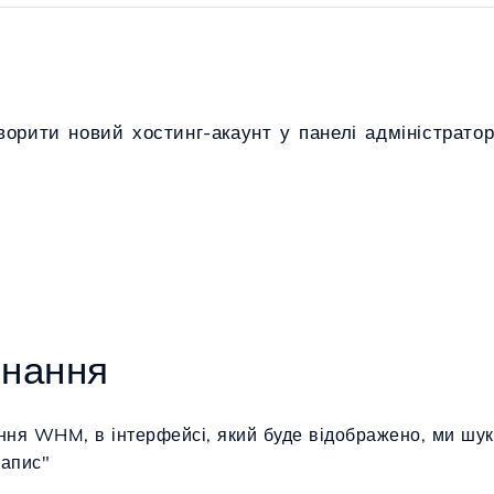
ворити новий хостинг-акаунт у панелі адміністрат
онання
ння WHM, в інтерфейсі, який буде відображено, ми шук
запис"