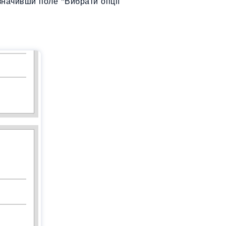
означивши поле "Вибрати опції