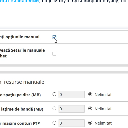
дньо визначений
, опції можуть бути вибрані вручну, п