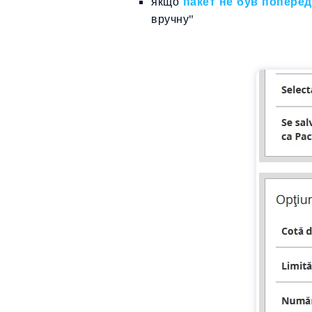
якщо
пакет не був попере
вручну"