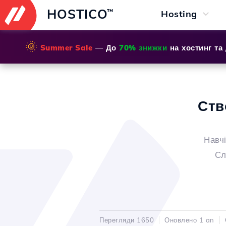
HOSTICO
™
Hosting
🌞
Summer Sale
— До
70% знижки
на хостинг та
Ств
Навч
Сл
Перегляди 1650
Оновлено 1 an