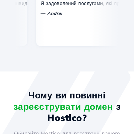
, швидка та ефективна технічна підтримка.
Я задоволений послугами, які пропонує Ho
Ві
—
Andrei
Чому ви повинні
зареєструвати домен
з
Hostico?
Обирайте Hostico для реєстрації вашого