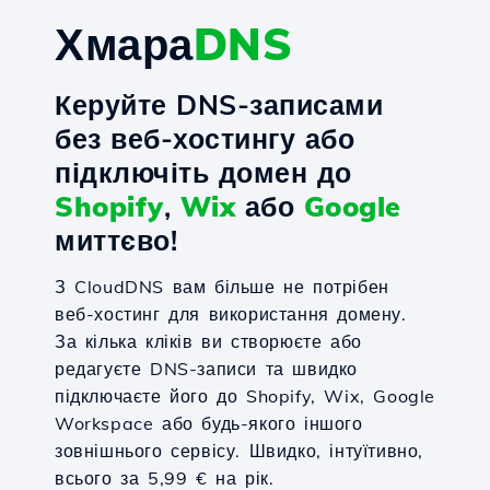
Хмара
DNS
Керуйте DNS-записами
без веб-хостингу або
підключіть домен до
Shopify
,
Wix
або
Google
миттєво!
З CloudDNS вам більше не потрібен
веб-хостинг для використання домену.
За кілька кліків ви створюєте або
редагуєте DNS-записи та швидко
підключаєте його до Shopify, Wix, Google
Workspace або будь-якого іншого
зовнішнього сервісу. Швидко, інтуїтивно,
всього за 5,99 € на рік.