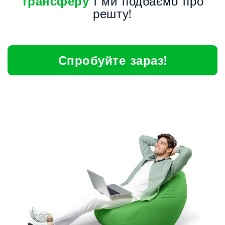
трансферу
і ми подбаємо про
решту!
Спробуйте зараз!