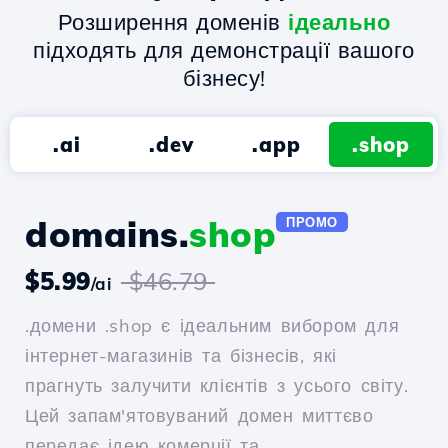
Розширення доменів
ідеально
підходять для демонстрації вашого
бізнесу!
.ai
.dev
.app
.shop
domains.
shop
ПРОМО
$5.99
$46.79
/ai
.домени .shop є ідеальним вибором для
інтернет-магазинів та бізнесів, які
прагнуть залучити клієнтів з усього світу.
Цей запам'ятовуваний домен миттєво
передає ідею комерції та