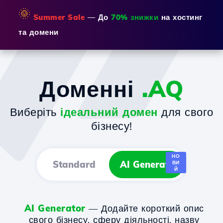
🌞
Summer Sale
— До
70% знижки
на хостинг
та домени
Доменні
.AQ
Виберіть
ідеальний домен
для свого
бізнесу!
НО
Standard
AI Generator
ВИ
Й
AI Generator
— Додайте короткий опис
свого бізнесу, сферу діяльності, назву