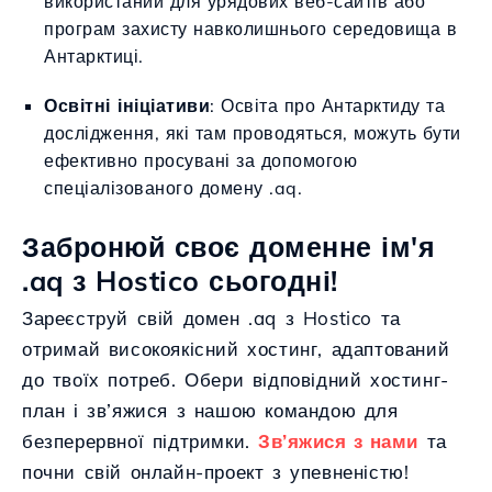
використаний для урядових веб-сайтів або
програм захисту навколишнього середовища в
Антарктиці.
Освітні ініціативи
: Освіта про Антарктиду та
дослідження, які там проводяться, можуть бути
ефективно просувані за допомогою
спеціалізованого домену .aq.
Забронюй своє доменне ім'я
.aq з Hostico сьогодні!
Зареєструй свій домен .aq з Hostico та
отримай високоякісний хостинг, адаптований
до твоїх потреб. Обери відповідний хостинг-
план і зв’яжися з нашою командою для
безперервної підтримки.
Зв’яжися з нами
та
почни свій онлайн-проект з упевненістю!