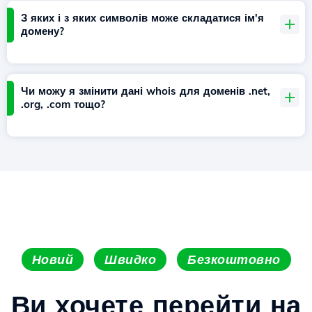
З яких і з яких символів може складатися ім'я
домену?
Чи можу я змінити дані whois для доменів .net,
.org, .com тощо?
Новий
Швидко
Безкоштовно
Ви хочете перейти на