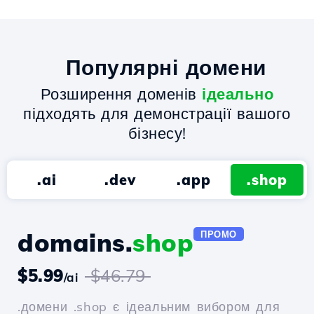
Популярні домени
Розширення доменів
ідеально
підходять для демонстрації вашого
бізнесу!
.ai
.dev
.app
.shop
domains.
shop
ПРОМО
$5.99
$46.79
/ai
.домени .shop є ідеальним вибором для