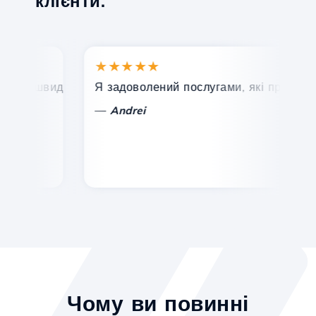
клієнти.
★★★★★
★
, швидка та ефективна технічна підтримка.
Я задоволений послугами, які пропонує Hos
Ві
—
—
Andrei
Чому ви повинні