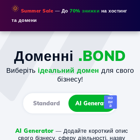
🌞
Summer Sale
— До
70% знижки
на хостинг
та домени
Доменні
.BOND
Виберіть
ідеальний домен
для свого
бізнесу!
НО
Standard
AI Generator
ВИ
Й
AI Generator
— Додайте короткий опис
свого бізнесу, сферу діяльності, назву