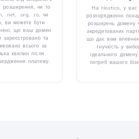
 розширення, чи то
На Hostico, у вас
, .net, .org, .ro, чи
розпорядженні пона
u, ви можете бути
розширень домену 
нені, що ваш домен
акредитованих партн
е зареєстровано та
що дає вам впевнені
тивовано всього за
гнучкість у вибо
лька хвилин після
ідеального домену
вердження платежу.
потреб вашого бізн