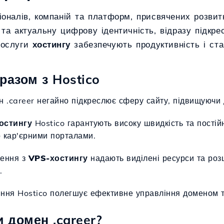
оналів, компаній та платформ, присвячених розвитк
 та актуальну цифрову ідентичність, відразу підкр
послуги
хостингу
забезпечують продуктивність і стаб
разом з Hostico
н .career негайно підкреслює сферу сайту, підвищуючи 
остингу
Hostico гарантують високу швидкість та постій
 кар'єрними порталами.
шення з
VPS-хостингу
надають виділені ресурси та ро
.
іння Hostico полегшує ефективне управління доменом т
 домен .career?