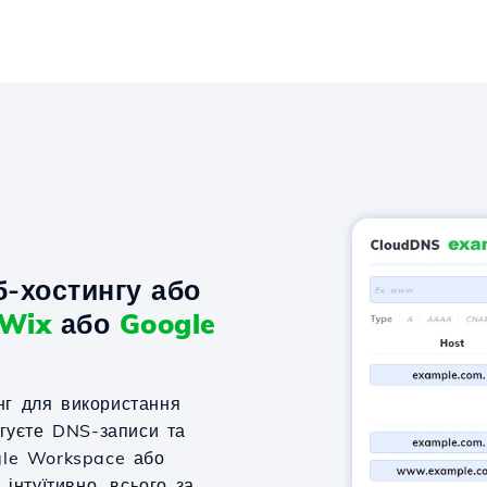
-хостингу або
Wix
або
Google
нг для використання
агуєте DNS-записи та
gle Workspace або
 інтуїтивно, всього за