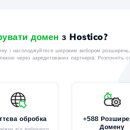
рувати домен
з Hostico?
ену і насолоджуйтеся широким вибором розширень,
екою через акредитованих партнерів. Розпочніть с
ттєва обробка
+588 Розшире
Домену
лежно від вибраного