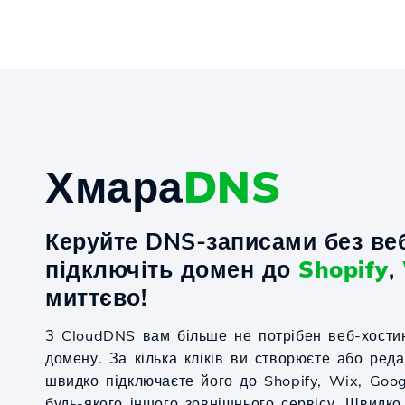
Хмара
DNS
Керуйте DNS-записами без веб
підключіть домен до
Shopify
,
миттєво!
З CloudDNS вам більше не потрібен веб-хости
домену. За кілька кліків ви створюєте або ред
швидко підключаєте його до Shopify, Wix, Goo
будь-якого іншого зовнішнього сервісу. Швидко,