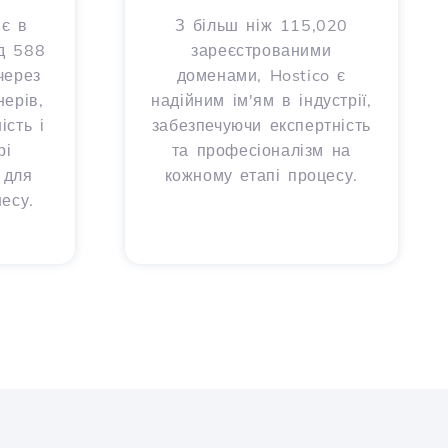
 є в
З більш ніж 115,020
д 588
зареєстрованими
через
доменами, Hostico є
ерів,
надійним ім'ям в індустрії,
сть і
забезпечуючи експертність
рі
та професіоналізм на
 для
кожному етапі процесу.
есу.