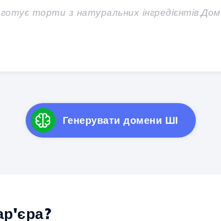
Генерувати домени ШІ
р'єра?