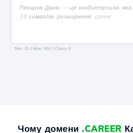
Min: 25 | Max: 500 | Chars:
0
Чому домени
.CAREER
Ка