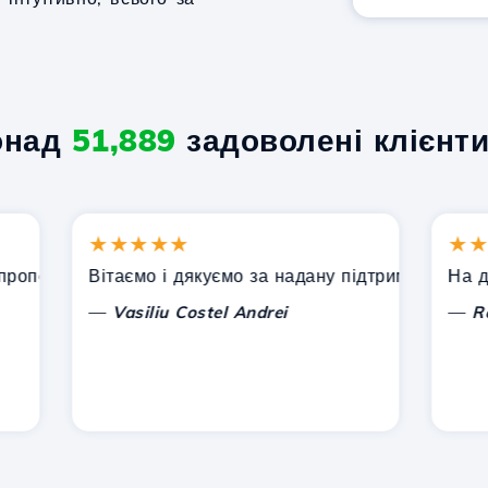
онад
51,889
задоволені клієнти
★★★★★
★★★★
онує Hostico. Я рекомендував вас іншим знайомим.
Вітаємо і дякуємо за надану підтримку!
На даний
—
—
Vasiliu Costel Andrei
Radu L