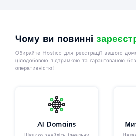
Чому ви повинні
зареєст
Обирайте Hostico для реєстрації вашого дом
цілодобовою підтримкою та гарантованою безп
оперативністю!
AI Domains
Ми
Швидко знайдіть ідеальну
Неза