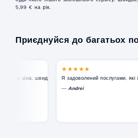
5,99 € на рік.
Приєднуйся до багатьох п
★★★★★
оша ціна, швидка та ефективна технічна підтримка.
Я задоволений послугами, які проп
—
Andrei