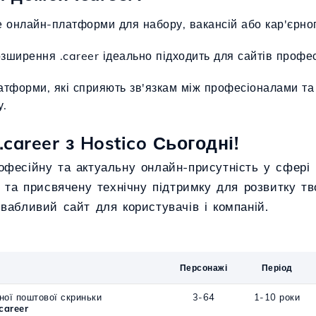
е онлайн-платформи для набору, вакансій або кар'єрног
озширення .career ідеально підходить для сайтів професі
атформи, які сприяють зв'язкам між професіоналами т
у.
career з Hostico Сьогодні!
фесійну та актуальну онлайн-присутність у сфері 
и та присвячену технічну підтримку для розвитку т
вабливий сайт для користувачів і компаній.
Персонажі
Період
ної поштової скриньки
3-64
1-10 роки
career