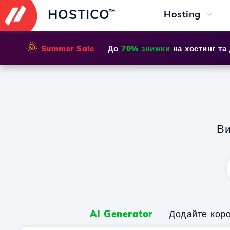
HOSTICO
™
Hosting
🌞
Summer Sale
— До
70% знижки
на хостинг та
Ви
AI Generator
— Додайте корот