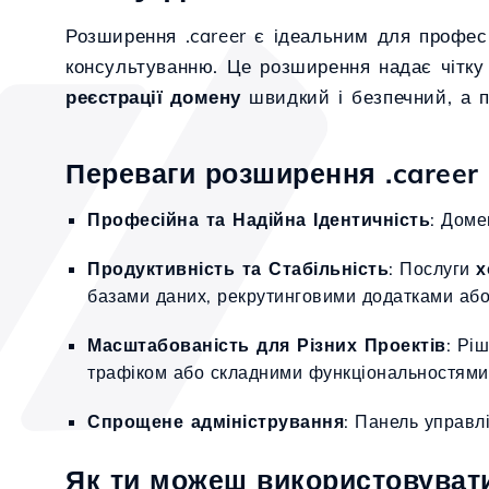
Розширення .career є ідеальним для професі
консультуванню. Це розширення надає чітку
реєстрації домену
швидкий і безпечний, а 
Переваги розширення .career 
Професійна та Надійна Ідентичність
: Доме
Продуктивність та Стабільність
: Послуги
х
базами даних, рекрутинговими додатками або
Масштабованість для Різних Проектів
: Рі
трафіком або складними функціональностями
Спрощене адміністрування
: Панель управл
Як ти можеш використовувати