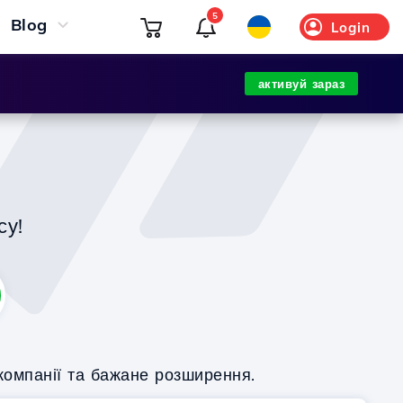
5
Blog
Login
активуй зараз
су!
компанії та бажане розширення.