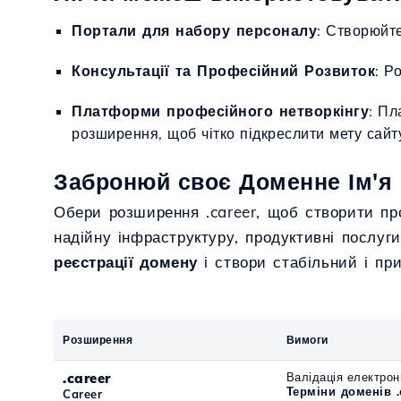
Портали для набору персоналу
: Створюйт
Консультації та Професійний Розвиток
: Р
Платформи професійного нетворкінгу
: Пл
розширення, щоб чітко підкреслити мету сайт
Забронюй своє Доменне Ім'я .
Обери розширення .career, щоб створити про
надійну інфраструктуру, продуктивні послуг
реєстрації домену
і створи стабільний і при
Розширення
Вимоги
.career
Валідація електрон
Терміни доменів .
Career