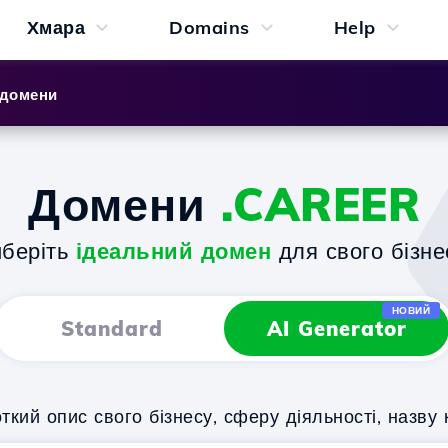
Хмара
Domains
Help
 домени
Домени
.CAREER
беріть
ідеальний домен
для свого бізне
НОВИЙ
Standard
AI Generator
кий опис свого бізнесу, сферу діяльності, назву 