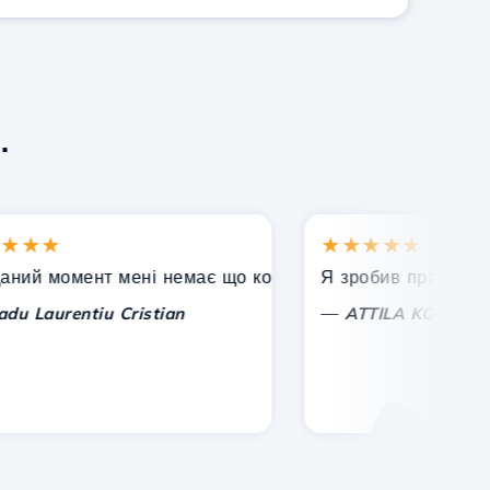
.
★
★★★★★
 момент мені немає що коментувати, тільки цінувати. З
Я зробив правильний ви
—
aurentiu Cristian
ATTILA KOLES