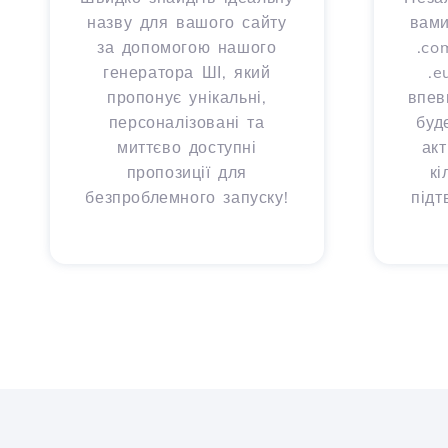
назву для вашого сайту
вами
за допомогою нашого
.com
генератора ШІ, який
.e
пропонує унікальні,
впев
персоналізовані та
буд
миттєво доступні
ак
пропозиції для
кі
безпроблемного запуску!
підт