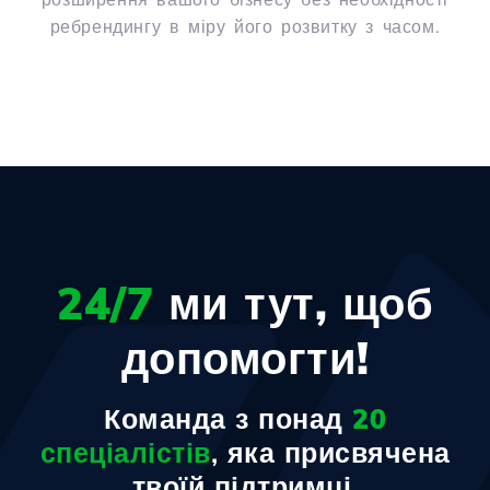
ребрендингу в міру його розвитку з часом.
24/7
ми тут, щоб
допомогти!
Команда з понад
20
спеціалістів
, яка присвячена
твоїй підтримці.