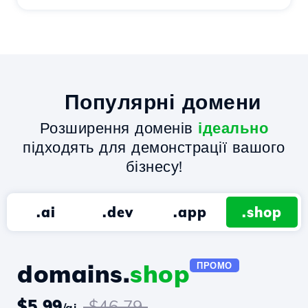
Популярні домени
Розширення доменів
ідеально
підходять для демонстрації вашого
бізнесу!
.ai
.dev
.app
.shop
domains.
shop
ПРОМО
$5.99
$46.79
/ai