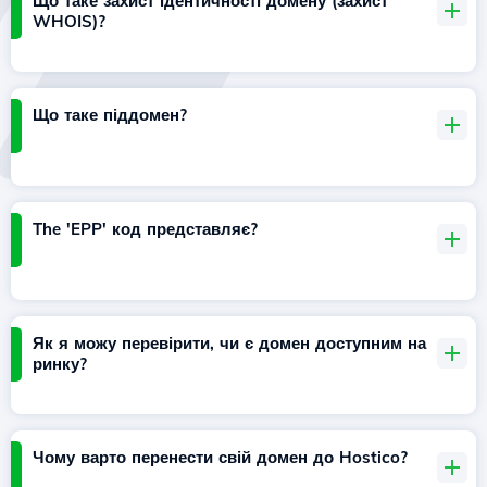
Що таке захист ідентичності домену (захист
WHOIS)?
Що таке піддомен?
The 'EPP' код представляє?
Як я можу перевірити, чи є домен доступним на
ринку?
Чому варто перенести свій домен до Hostico?