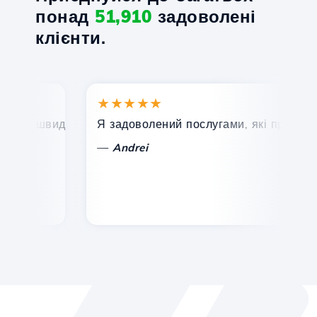
понад
51,910
задоволені
клієнти.
★★★★★
★
, швидка та ефективна технічна підтримка.
Я задоволений послугами, які пропонує Ho
Ві
—
Andrei