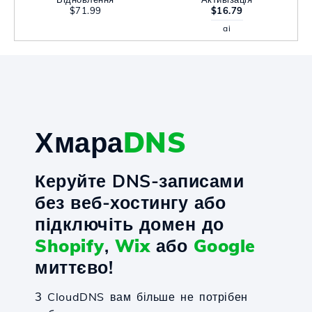
$71.99
$16.79
ai
Хмара
DNS
Керуйте DNS-записами
без веб-хостингу або
підключіть домен до
Shopify
,
Wix
або
Google
миттєво!
З CloudDNS вам більше не потрібен