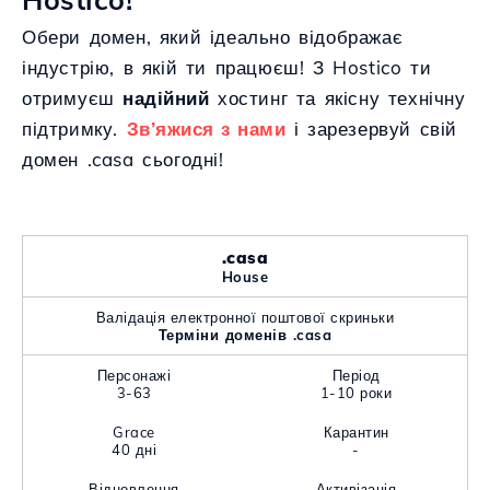
Обери домен, який ідеально відображає
індустрію, в якій ти працюєш! З Hostico ти
отримуєш
надійний
хостинг та якісну технічну
підтримку.
Зв’яжися з нами
і зарезервуй свій
домен .casa сьогодні!
.casa
House
Валідація електронної поштової скриньки
Терміни доменів .casa
Персонажі
Період
3-63
1-10 роки
Grace
Карантин
40 дні
-
Відновлення
Активізація