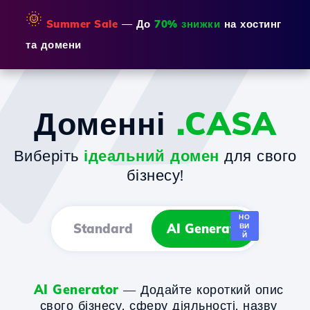
🌞
Summer Sale
— До
70% знижки
на хостинг
та домени
Доменні
.CASA
Виберіть
ідеальний домен
для свого
бізнесу!
НО
Standard
AI Generator
ВИ
Й
AI Generator
— Додайте короткий опис
свого бізнесу, сферу діяльності, назву