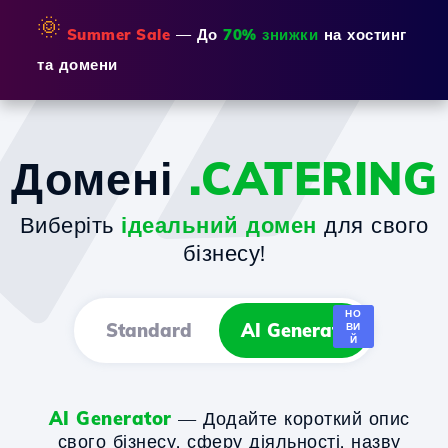
🌞
Summer Sale
— До
70% знижки
на хостинг
та домени
Домені
.CATERING
Виберіть
ідеальний домен
для свого
бізнесу!
НО
Standard
AI Generator
ВИ
Й
AI Generator
— Додайте короткий опис
свого бізнесу, сферу діяльності, назву