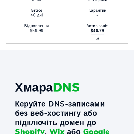
Grace
Карантин
40 дні
-
Відновлення
Активізація
$59.99
$46.79
ai
Хмара
DNS
Керуйте DNS-записами
без веб-хостингу або
підключіть домен до
Shopify
,
Wix
або
Google