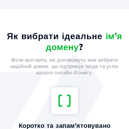
Як вибрати ідеальне
ім'я
домену
?
Вісім критеріїв, які допоможуть вам вибрати
надійний домен, що підтримує імідж та успіх
вашого онлайн-бізнесу.
Коротко та запам'ятовувано