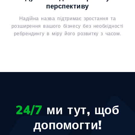
перспективу
Надійна назва підтримає зростання та
розширення вашого бізнесу без необхідності
ребрендингу в міру його розвитку з часом.
24/7
ми тут, щоб
допомогти!