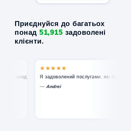
Приєднуйся до багатьох
понад
51,915
задоволені
клієнти.
★★★★★
★
, швидка та ефективна технічна підтримка.
Я задоволений послугами, які пропонує Ho
Ві
—
Andrei