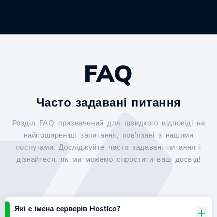
FAQ
Часто задавані питання
Розділ FAQ призначений для швидкого відповіді на
найпоширеніші запитання, пов'язані з нашими
послугами. Досліджуйте часто задавані питання і
дізнайтеся, як ми можемо спростити ваш досвід!
Які є імена серверів Hostico?