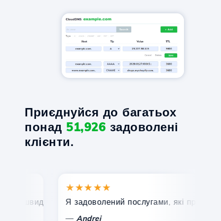
Приєднуйся до багатьох
понад
51,926
задоволені
клієнти.
★★★★★
★
, швидка та ефективна технічна підтримка.
Я задоволений послугами, які пропонує Hos
Ві
—
—
Andrei