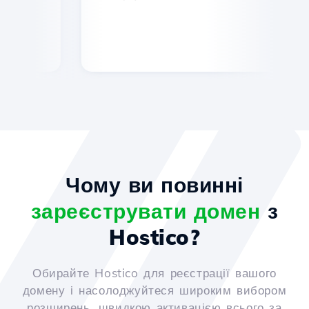
Чому ви повинні
зареєструвати домен
з
Hostico?
Обирайте Hostico для реєстрації вашого
домену і насолоджуйтеся широким вибором
розширень, швидкою активацією всього за