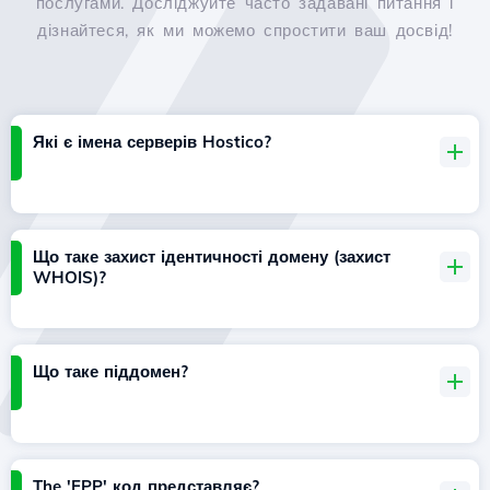
послугами. Досліджуйте часто задавані питання і
дізнайтеся, як ми можемо спростити ваш досвід!
Які є імена серверів Hostico?
Що таке захист ідентичності домену (захист
WHOIS)?
Що таке піддомен?
The 'EPP' код представляє?