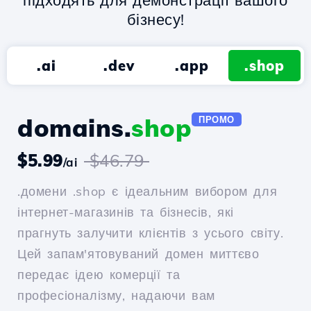
підходять для демонстрації вашого
бізнесу!
.ai
.dev
.app
.shop
domains.
shop
ПРОМО
$5.99
$46.79
/ai
.домени .shop є ідеальним вибором для
інтернет-магазинів та бізнесів, які
прагнуть залучити клієнтів з усього світу.
Цей запам'ятовуваний домен миттєво
передає ідею комерції та
професіоналізму, надаючи вам