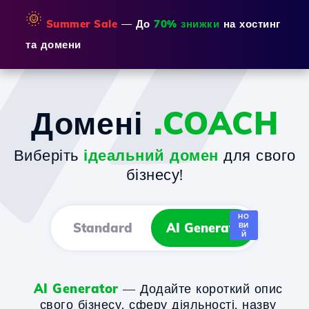
🌞
Summer Sale
— До
70% знижки
на хостинг
та домени
Домені
.COACH
Виберіть
ідеальний домен
для свого
бізнесу!
НО
Standard
AI Generator
ВИ
Й
AI Generator
— Додайте короткий опис
свого бізнесу, сферу діяльності, назву