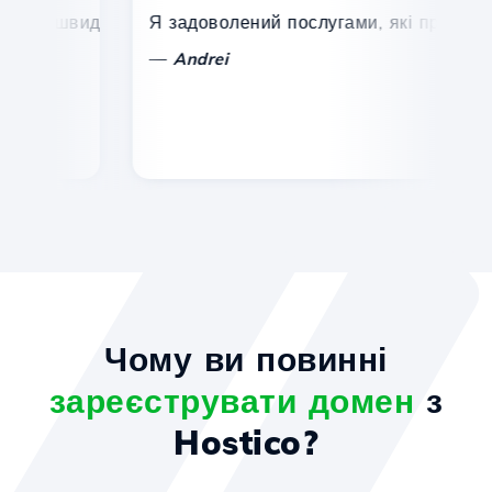
, швидка та ефективна технічна підтримка.
Я задоволений послугами, які пропонує Ho
Ві
—
Andrei
Чому ви повинні
зареєструвати домен
з
Hostico?