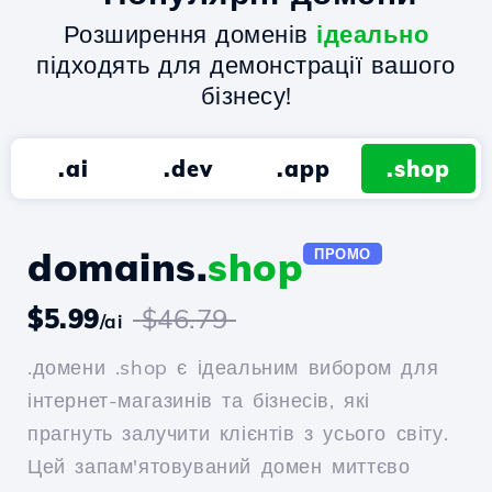
Розширення доменів
ідеально
підходять для демонстрації вашого
бізнесу!
.ai
.dev
.app
.shop
domains.
shop
ПРОМО
$5.99
$46.79
/ai
.домени .shop є ідеальним вибором для
інтернет-магазинів та бізнесів, які
прагнуть залучити клієнтів з усього світу.
Цей запам'ятовуваний домен миттєво