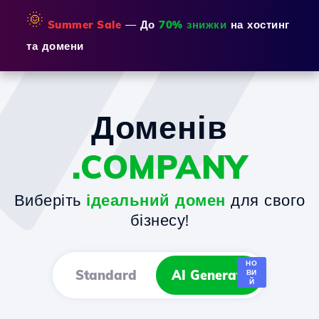
🌞
Summer Sale
— До
70% знижки
на хостинг
та домени
Доменів
.COMPANY
Виберіть
ідеальний домен
для свого
бізнесу!
НО
Standard
AI Generator
ВИ
Й