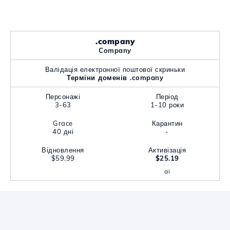
.company
Company
Валідація електронної поштової скриньки
Терміни доменів .company
Персонажі
Період
3-63
1-10 роки
Grace
Карантин
40 дні
-
Відновлення
Активізація
$59.99
$25.19
ai