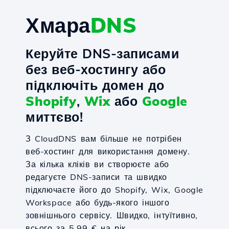
Хмара
DNS
Керуйте DNS-записами
без веб-хостингу або
підключіть домен до
Shopify
,
Wix
або
Google
миттєво!
З CloudDNS вам більше не потрібен
веб-хостинг для використання домену.
За кілька кліків ви створюєте або
редагуєте DNS-записи та швидко
підключаєте його до Shopify, Wix, Google
Workspace або будь-якого іншого
зовнішнього сервісу. Швидко, інтуїтивно,
всього за 5,99 € на рік.