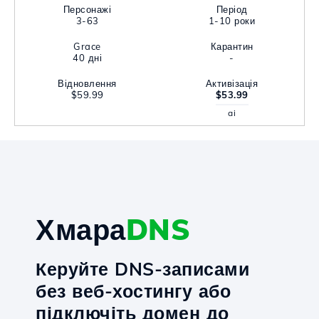
Персонажі
Період
3-63
1-10 роки
Grace
Карантин
40 дні
-
Відновлення
Активізація
$59.99
$53.99
ai
Хмара
DNS
Керуйте DNS-записами
без веб-хостингу або
підключіть домен до