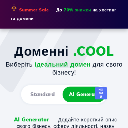
🌞
Summer Sale
— До
70% знижки
на хостинг
та домени
Доменні
.COOL
Виберіть
ідеальний домен
для свого
бізнесу!
НО
Standard
AI Generator
ВИ
Й
AI Generator
— Додайте короткий опис
свого бізнесу, сферу діяльності, назву