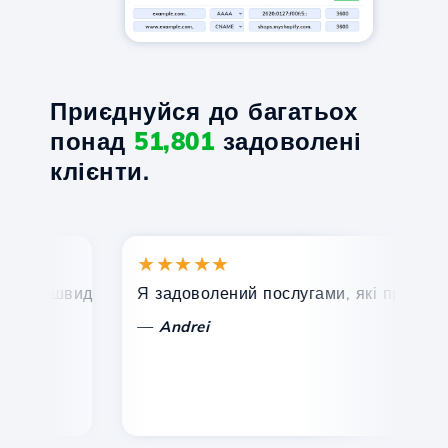
Приєднуйся до багатьох
понад
51,801
задоволені
клієнти.
★★★★★
★
, швидка та ефективна технічна підтримка.
Я задоволений послугами, які пропонує Ho
Ві
—
Andrei