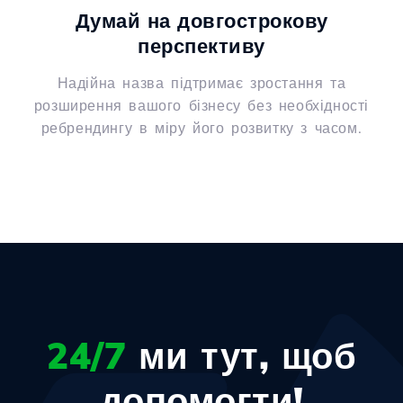
Думай на довгострокову
перспективу
Надійна назва підтримає зростання та
розширення вашого бізнесу без необхідності
ребрендингу в міру його розвитку з часом.
24/7
ми тут, щоб
допомогти!