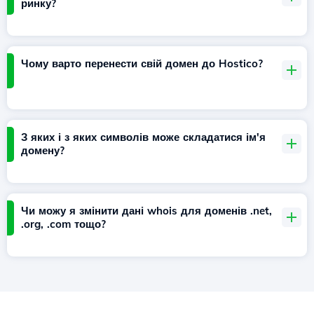
ринку?
Чому варто перенести свій домен до Hostico?
З яких і з яких символів може складатися ім'я
домену?
Чи можу я змінити дані whois для доменів .net,
.org, .com тощо?