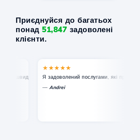
Приєднуйся до багатьох
понад
51,847
задоволені
клієнти.
★★★★★
а, швидка та ефективна технічна підтримка.
Я задоволений послугами, які пропонує Ho
В
—
Andrei