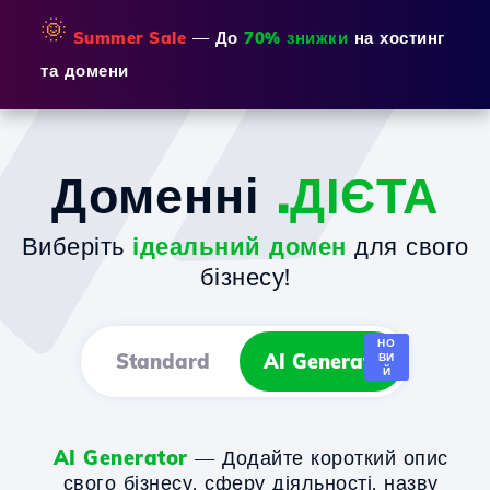
🌞
Summer Sale
— До
70% знижки
на хостинг
та домени
Доменні
.ДІЄТА
Виберіть
ідеальний домен
для свого
бізнесу!
НО
Standard
AI Generator
ВИ
Й
AI Generator
— Додайте короткий опис
свого бізнесу, сферу діяльності, назву