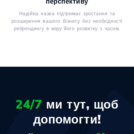
перспективу
Надійна назва підтримає зростання та
розширення вашого бізнесу без необхідності
ребрендингу в міру його розвитку з часом.
24/7
ми тут, щоб
допомогти!