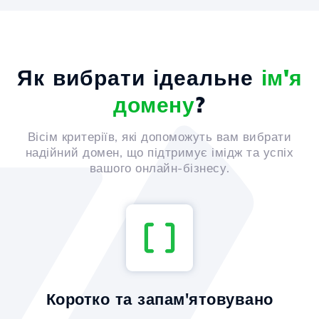
Як вибрати ідеальне
ім'я
домену
?
Вісім критеріїв, які допоможуть вам вибрати
надійний домен, що підтримує імідж та успіх
вашого онлайн-бізнесу.
Коротко та запам'ятовувано