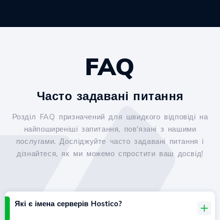
FAQ
Часто задавані питання
Розділ FAQ призначений для швидкого відповіді на
найпоширеніші запитання, пов'язані з нашими
послугами. Досліджуйте часто задавані питання і
дізнайтеся, як ми можемо спростити ваш досвід!
Які є імена серверів Hostico?