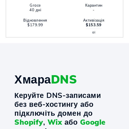
Grace
Карантин
40 дні
-
Відновлення
Активізація
$179.99
$153.59
ai
Хмара
DNS
Керуйте DNS-записами
без веб-хостингу або
підключіть домен до
Shopify
,
Wix
або
Google