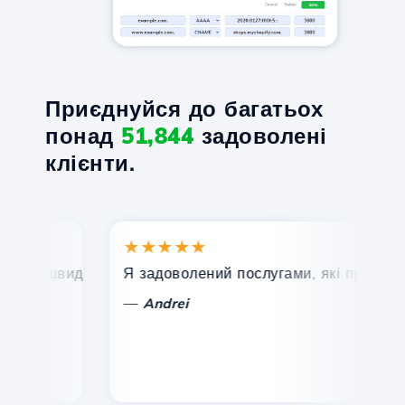
Приєднуйся до багатьох
понад
51,844
задоволені
клієнти.
★★★★★
а, швидка та ефективна технічна підтримка.
Я задоволений послугами, які пропонує H
В
—
Andrei