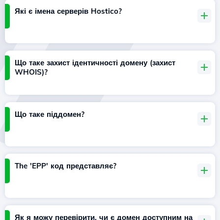
Які є імена серверів Hostico?
Що таке захист ідентичності домену (захист
WHOIS)?
Що таке піддомен?
The 'EPP' код представляє?
Як я можу перевірити, чи є домен доступним на