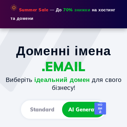
🌞
Summer Sale
— До
70% знижки
на хостинг
та домени
Доменні імена
.EMAIL
Виберіть
ідеальний домен
для свого
бізнесу!
НО
Standard
AI Generator
ВИ
Й