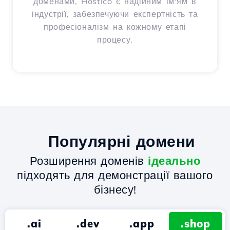
доменами, Hostico є надійним ім'ям в
індустрії, забезпечуючи експертність та
професіоналізм на кожному етапі
процесу.
Популярні домени
Розширення доменів
ідеально
підходять для демонстрації вашого
бізнесу!
.ai
.dev
.app
.shop