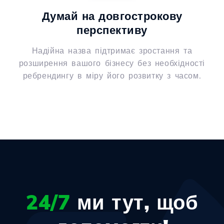
Думай на довгострокову
перспективу
Надійна назва підтримає зростання та
розширення вашого бізнесу без необхідності
ребрендингу в міру його розвитку з часом.
24/7
ми тут, щоб