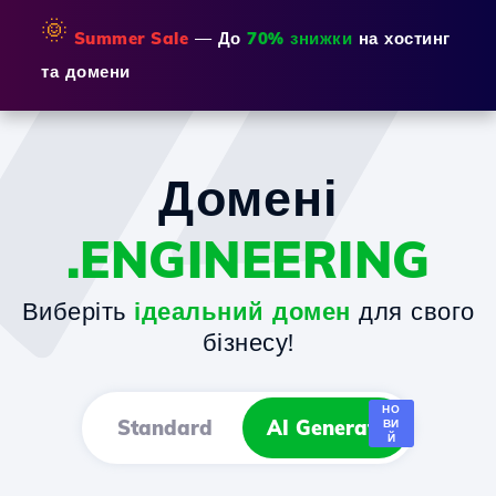
🌞
Summer Sale
— До
70% знижки
на хостинг
та домени
Домені
.ENGINEERING
Виберіть
ідеальний домен
для свого
бізнесу!
НО
Standard
AI Generator
ВИ
Й