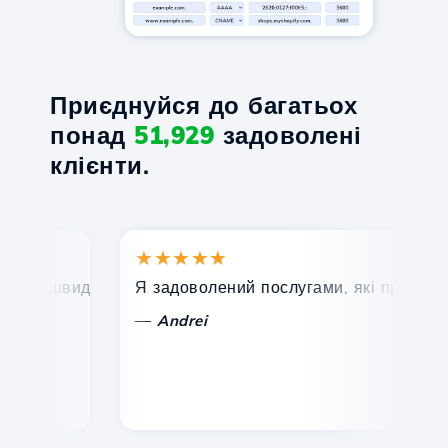
Приєднуйся до багатьох
понад
51,929
задоволені
клієнти.
★★★★★
★
, швидка та ефективна технічна підтримка.
Я задоволений послугами, які пропонує Ho
Ві
—
Andrei