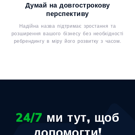
Думай на довгострокову
перспективу
Надійна назва підтримає зростання та
розширення вашого бізнесу без необхідності
ребрендингу в міру його розвитку з часом.
24/7
ми тут, щоб
допомогти!