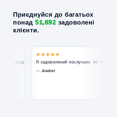
Приєднуйся до багатьох
понад
51,892
задоволені
клієнти.
★★★★★
★
, швидка та ефективна технічна підтримка.
Я задоволений послугами, які пропонує Ho
Ві
—
Andrei