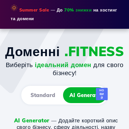
🌞
Summer Sale
— До
70% знижки
на хостинг
та домени
Доменні
.FITNESS
Виберіть
ідеальний домен
для свого
бізнесу!
НО
Standard
AI Generator
ВИ
Й
AI Generator
— Додайте короткий опис
свого бізнесу, сферу діяльності, назву