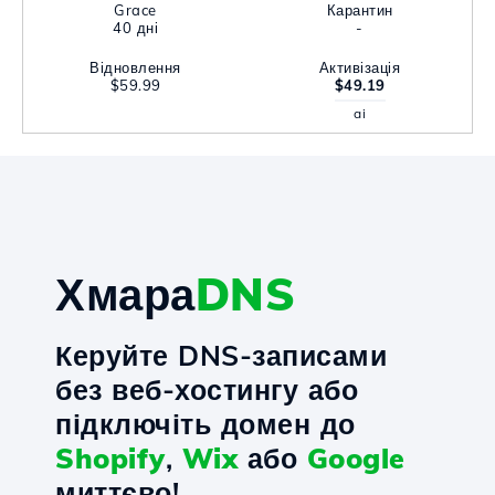
Grace
Карантин
40 дні
-
Відновлення
Активізація
$59.99
$49.19
ai
Хмара
DNS
Керуйте DNS-записами
без веб-хостингу або
підключіть домен до
Shopify
,
Wix
або
Google
миттєво!