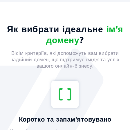
Як вибрати ідеальне
ім'я
домену
?
Вісім критеріїв, які допоможуть вам вибрати
надійний домен, що підтримує імідж та успіх
вашого онлайн-бізнесу.
Коротко та запам'ятовувано