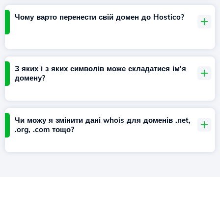
Чому варто перенести свій домен до Hostico?
З яких і з яких символів може складатися ім'я
домену?
Чи можу я змінити дані whois для доменів .net,
.org, .com тощо?