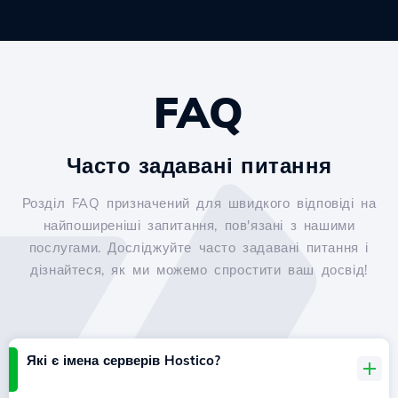
FAQ
Часто задавані питання
Розділ FAQ призначений для швидкого відповіді на
найпоширеніші запитання, пов'язані з нашими
послугами. Досліджуйте часто задавані питання і
дізнайтеся, як ми можемо спростити ваш досвід!
Які є імена серверів Hostico?