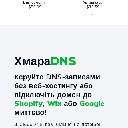
Відновлення
Активізація
$59.99
$33.59
ai
Хмара
DNS
Керуйте DNS-записами
без веб-хостингу або
підключіть домен до
Shopify
,
Wix
або
Google
миттєво!
З CloudDNS вам більше не потрібен