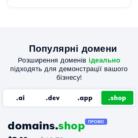
Популярні домени
Розширення доменів
ідеально
підходять для демонстрації вашого
бізнесу!
.ai
.dev
.app
.shop
domains.
shop
ПРОМО