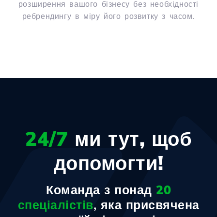
розширення вашого бізнесу без необхідності
ребрендингу в міру його розвитку з часом.
24/7
ми тут, щоб
допомогти!
Команда з понад
20
спеціалістів
, яка присвячена