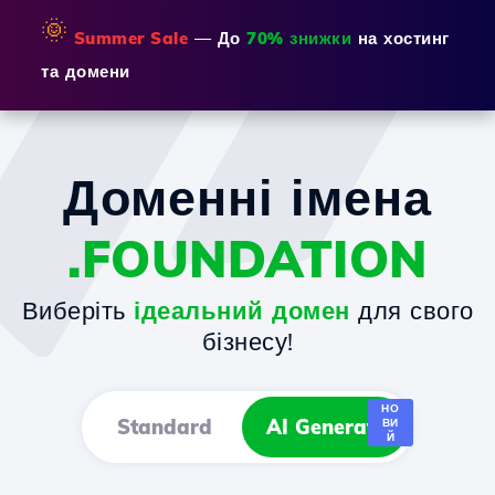
🌞
Summer Sale
— До
70% знижки
на хостинг
та домени
Доменні імена
.FOUNDATION
Виберіть
ідеальний домен
для свого
бізнесу!
НО
Standard
AI Generator
ВИ
Й