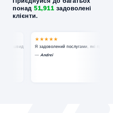
Приєднуйся до багатьох
понад
51,911
задоволені
клієнти.
★★★★★
★
, швидка та ефективна технічна підтримка.
Я задоволений послугами, які пропонує Ho
Ві
—
Andrei