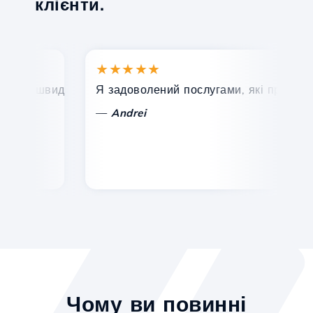
клієнти.
★★★★★
★
, швидка та ефективна технічна підтримка.
Я задоволений послугами, які пропонує Ho
Ві
—
Andrei
Чому ви повинні