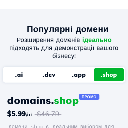
Популярні домени
Розширення доменів
ідеально
підходять для демонстрації вашого
бізнесу!
.ai
.dev
.app
.shop
domains.
shop
ПРОМО
$5.99
$46.79
/ai
.домени .shop є ідеальним вибором для