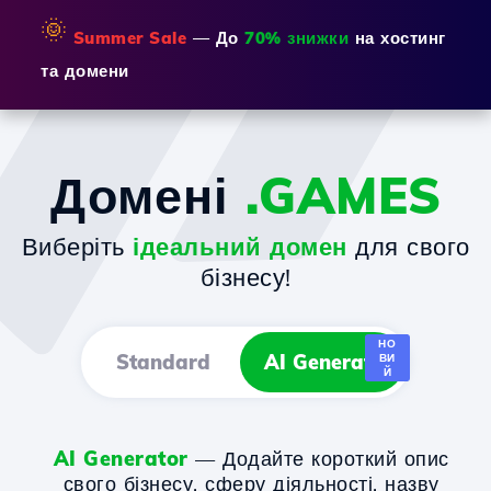
🌞
Summer Sale
— До
70% знижки
на хостинг
та домени
Домені
.GAMES
Виберіть
ідеальний домен
для свого
бізнесу!
НО
Standard
AI Generator
ВИ
Й
AI Generator
— Додайте короткий опис
свого бізнесу, сферу діяльності, назву