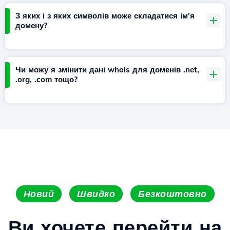
З яких і з яких символів може складатися ім'я
домену?
Чи можу я змінити дані whois для доменів .net,
.org, .com тощо?
Новий
Швидко
Безкоштовно
Ви хочете перейти на