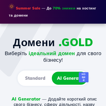
🌞
Summer Sale
— До
70% знижки
на хостинг
та домени
Домени
.GOLD
Виберіть
ідеальний домен
для свого
бізнесу!
НО
Standard
AI Generator
ВИ
Й
AI Generator
— Додайте короткий опис
свого бізнесу, сферу діяльності, назву