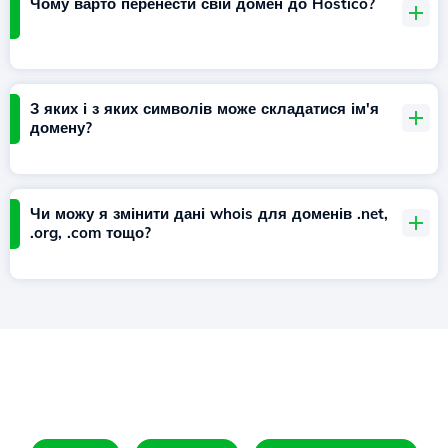
Чому варто перенести свій домен до Hostico?
З яких і з яких символів може складатися ім'я
домену?
Чи можу я змінити дані whois для доменів .net,
.org, .com тощо?