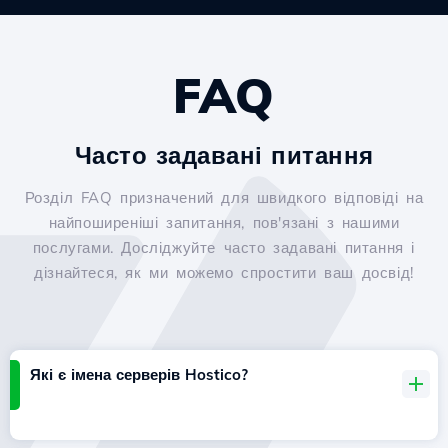
FAQ
Часто задавані питання
Розділ FAQ призначений для швидкого відповіді на
найпоширеніші запитання, пов'язані з нашими
послугами. Досліджуйте часто задавані питання і
дізнайтеся, як ми можемо спростити ваш досвід!
Які є імена серверів Hostico?