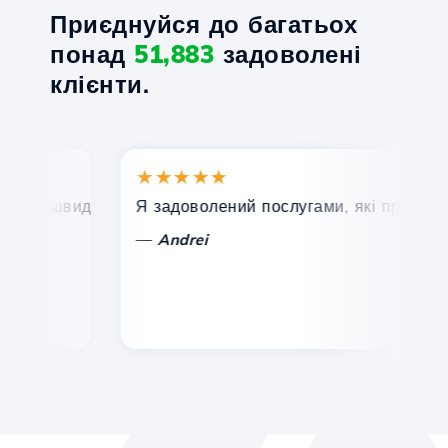
Приєднуйся до багатьох
понад
51,883
задоволені
клієнти.
★★★★★
★
, швидка та ефективна технічна підтримка.
Я задоволений послугами, які пропонує Ho
Ві
—
—
Andrei