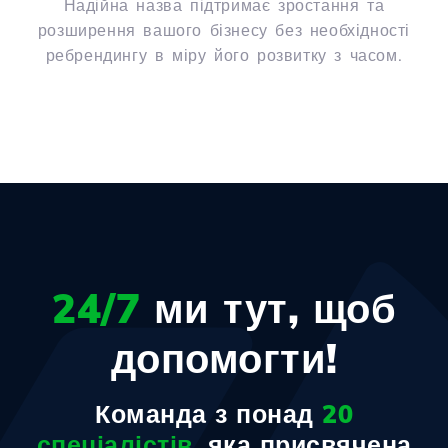
Надійна назва підтримає зростання та
розширення вашого бізнесу без необхідності
ребрендингу в міру його розвитку з часом.
24/7
ми тут, щоб
допомогти!
Команда з понад
20
спеціалістів
, яка присвячена