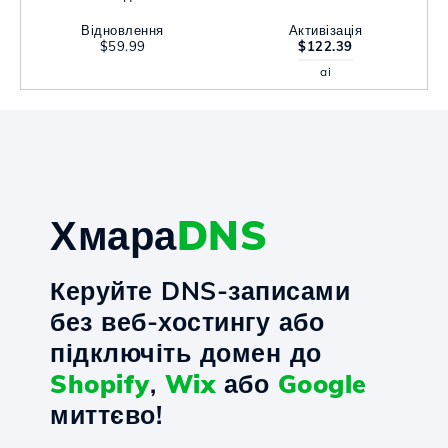
Відновлення
Активізація
$59.99
$122.39
ai
Хмара
DNS
Керуйте DNS-записами
без веб-хостингу або
підключіть домен до
Shopify
,
Wix
або
Google
миттєво!