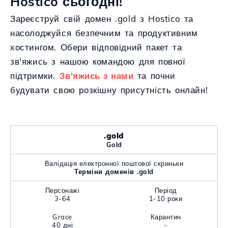
Hostico сьогодні!
Зареєструй свій домен .gold з Hostico та
насолоджуйся безпечним та продуктивним
хостингом. Обери відповідний пакет та
зв'яжись з нашою командою для повної
підтримки.
Зв'яжись з нами
та почни
будувати свою розкішну присутність онлайн!
.gold
Gold
Валідація електронної поштової скриньки
Терміни доменів .gold
Персонажі
Період
3-64
1-10 роки
Grace
Карантин
40 дні
-