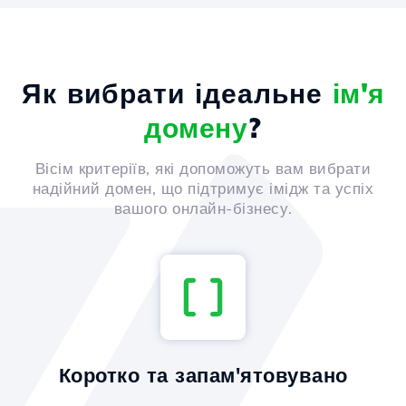
Як вибрати ідеальне
ім'я
домену
?
Вісім критеріїв, які допоможуть вам вибрати
надійний домен, що підтримує імідж та успіх
вашого онлайн-бізнесу.
Коротко та запам'ятовувано