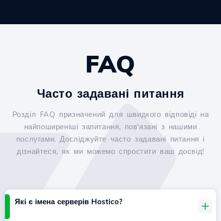
FAQ
Часто задавані питання
Розділ FAQ призначений для швидкого відповіді на
найпоширеніші запитання, пов'язані з нашими
послугами. Досліджуйте часто задавані питання і
дізнайтеся, як ми можемо спростити ваш досвід!
Які є імена серверів Hostico?