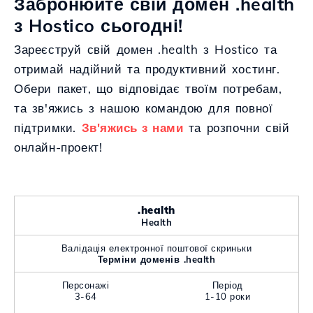
Забронюйте свій домен .health
з Hostico сьогодні!
Зареєструй свій домен .health з Hostico та
отримай надійний та продуктивний хостинг.
Обери пакет, що відповідає твоїм потребам,
та зв'яжись з нашою командою для повної
підтримки.
Зв'яжись з нами
та розпочни свій
онлайн-проект!
.health
Health
Валідація електронної поштової скриньки
Терміни доменів .health
Персонажі
Період
3-64
1-10 роки