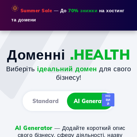
🌞
Summer Sale
— До
70% знижки
на хостинг
та домени
Доменні
.HEALTH
Виберіть
ідеальний домен
для свого
бізнесу!
НО
Standard
AI Generator
ВИ
Й
AI Generator
— Додайте короткий опис
свого бізнесу, сферу діяльності, назву