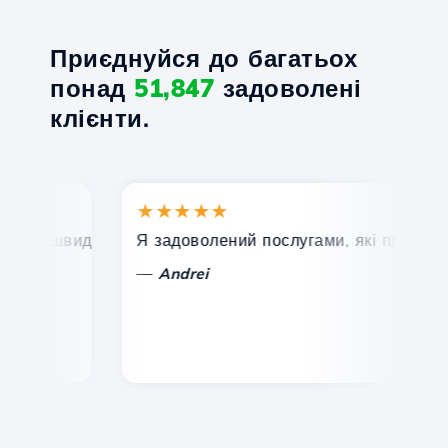
Приєднуйся до багатьох
понад
51,847
задоволені
клієнти.
★★★★★
★
, швидка та ефективна технічна підтримка.
Я задоволений послугами, які пропонує Ho
Ві
—
Andrei