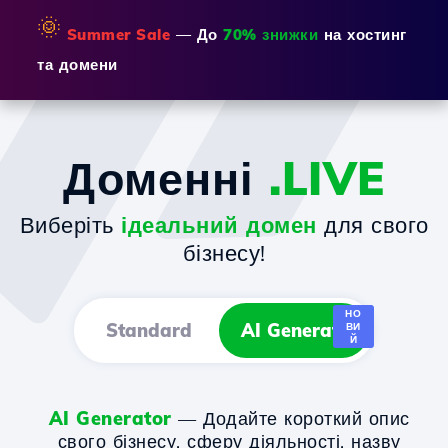
🌞
Summer Sale
— До
70% знижки
на хостинг
та домени
Доменні
.LIVE
Виберіть
ідеальний домен
для свого
бізнесу!
НО
Standard
AI Generator
ВИ
Й
AI Generator
— Додайте короткий опис
свого бізнесу, сферу діяльності, назву