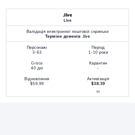
.live
Live
Валідація електронної поштової скриньки
Терміни доменів .live
Персонажі
Період
3-63
1-10 роки
Grace
Карантин
40 дні
-
Відновлення
Активізація
$59.99
$38.39
ai