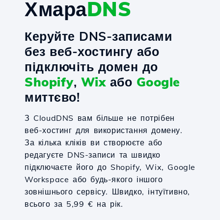
Хмара
DNS
Керуйте DNS-записами
без веб-хостингу або
підключіть домен до
Shopify
,
Wix
або
Google
миттєво!
З CloudDNS вам більше не потрібен
веб-хостинг для використання домену.
За кілька кліків ви створюєте або
редагуєте DNS-записи та швидко
підключаєте його до Shopify, Wix, Google
Workspace або будь-якого іншого
зовнішнього сервісу. Швидко, інтуїтивно,
всього за 5,99 € на рік.