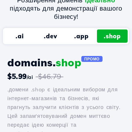
Розширення доменів
ідеально
підходять для демонстрації вашого
бізнесу!
.ai
.dev
.app
.shop
domains.
shop
ПРОМО
$5.99
$46.79
/ai
.домени .shop є ідеальним вибором для
інтернет-магазинів та бізнесів, які
прагнуть залучити клієнтів з усього світу.
Цей запам'ятовуваний домен миттєво
передає ідею комерції та