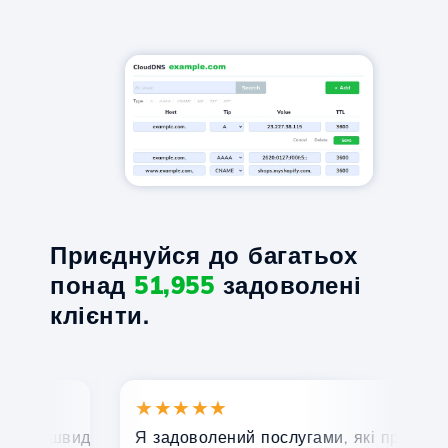
Приєднуйся до багатьох
понад
51,955
задоволені
клієнти.
★★★★★
★
, швидка та ефективна технічна підтримка.
Я задоволений послугами, які пропонує Ho
Ві