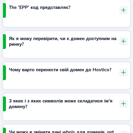
The 'EPP' код представляє?
Як я можу перевірити, чи є домен доступним на
ринку?
Чому варто перенести свій домен до Hostico?
З яких і з яких символів може складатися ім'я
домену?
Чи можу я змінити дані whois для доменів .net,