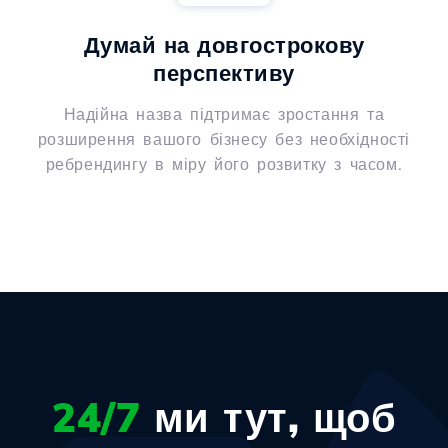
Думай на довгострокову
перспективу
Надійна назва підтримає зростання та
розширення вашого бізнесу без необхідності
ребрендингу в міру його розвитку з часом.
24/7
ми тут, щоб