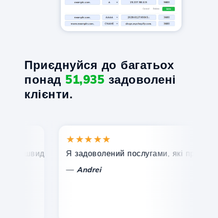
Приєднуйся до багатьох
понад
51,935
задоволені
клієнти.
★★★★★
★
, швидка та ефективна технічна підтримка.
Я задоволений послугами, які пропонує Ho
Ві
—
Andrei