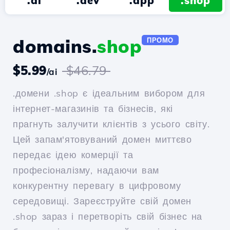
.ai
.dev
.app
.shop
domains.
shop
ПРОМО
$5.99
$46.79
/ai
.домени .shop є ідеальним вибором для
інтернет-магазинів та бізнесів, які
прагнуть залучити клієнтів з усього світу.
Цей запам'ятовуваний домен миттєво
передає ідею комерції та
професіоналізму, надаючи вам
конкурентну перевагу в цифровому
середовищі. Зареєструйте свій домен
.shop зараз і перетворіть свій бізнес на