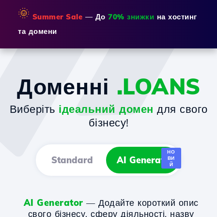
🌞
Summer Sale
— До
70% знижки
на хостинг
та домени
Доменні
.LOANS
Виберіть
ідеальний домен
для свого
бізнесу!
НО
Standard
AI Generator
ВИ
Й
AI Generator
— Додайте короткий опис
свого бізнесу, сферу діяльності, назву