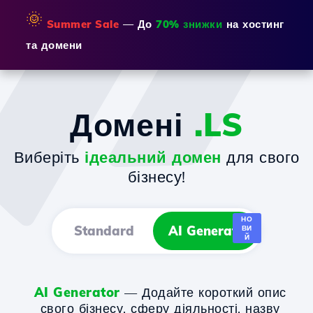
🌞
Summer Sale
— До
70% знижки
на хостинг
та домени
Домені
.LS
Виберіть
ідеальний домен
для свого
бізнесу!
НО
Standard
AI Generator
ВИ
Й
AI Generator
— Додайте короткий опис
свого бізнесу, сферу діяльності, назву