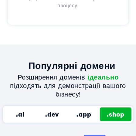
процесу.
Популярні домени
Розширення доменів
ідеально
підходять для демонстрації вашого
бізнесу!
.ai
.dev
.app
.shop