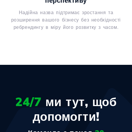
перспективу
Надійна назва підтримає зростання та
розширення вашого бізнесу без необхідності
ребрендингу в міру його розвитку з часом.
24/7
ми тут, щоб
допомогти!