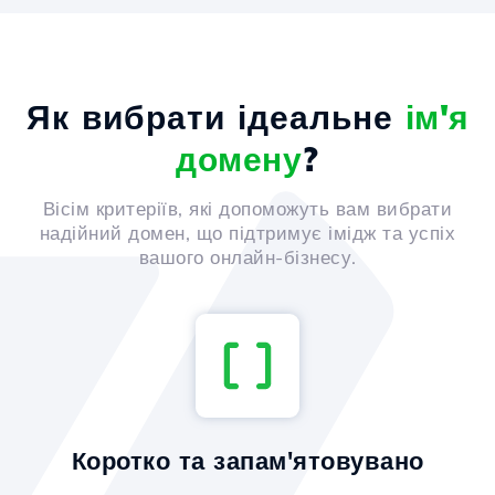
Як вибрати ідеальне
ім'я
домену
?
Вісім критеріїв, які допоможуть вам вибрати
надійний домен, що підтримує імідж та успіх
вашого онлайн-бізнесу.
Коротко та запам'ятовувано