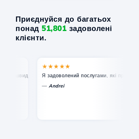
Приєднуйся до багатьох
понад
51,801
задоволені
клієнти.
★★★★★
★
, швидка та ефективна технічна підтримка.
Я задоволений послугами, які пропонує Ho
Ві
—
Andrei