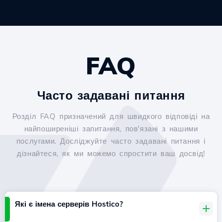
FAQ
Часто задавані питання
Розділ FAQ призначений для швидкого відповіді на
найпоширеніші запитання, пов'язані з нашими
послугами. Досліджуйте часто задавані питання і
дізнайтеся, як ми можемо спростити ваш досвід!
Які є імена серверів Hostico?