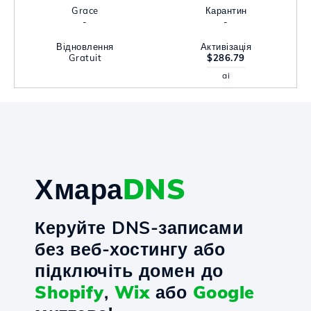
Grace
Карантин
-
-
Відновлення
Активізація
Gratuit
$286.79
ai
Хмара
DNS
Керуйте DNS-записами
без веб-хостингу або
підключіть домен до
Shopify
,
Wix
або
Google