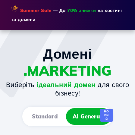
🌞
Summer Sale
— До
70% знижки
на хостинг
та домени
Домені
.MARKETING
Виберіть
ідеальний домен
для свого
бізнесу!
НО
Standard
AI Generator
ВИ
Й