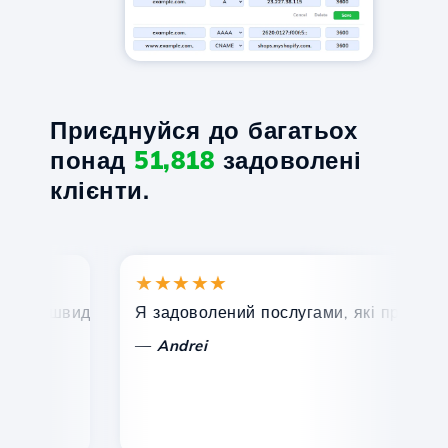
Приєднуйся до багатьох
понад
51,818
задоволені
клієнти.
★★★★★
★
, швидка та ефективна технічна підтримка.
Я задоволений послугами, які пропонує Ho
Ві
—
Andrei