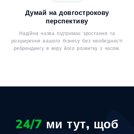
Думай на довгострокову
перспективу
Надійна назва підтримає зростання та
розширення вашого бізнесу без необхідності
ребрендингу в міру його розвитку з часом.
24/7
ми тут, щоб