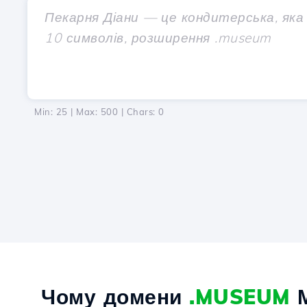
Min: 25 | Max: 500 | Chars:
0
Чому домени
.MUSEUM
М