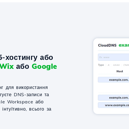
-хостингу або
Wix
або
Google
нг для використання
агуєте DNS-записи та
gle Workspace або
 інтуїтивно, всього за