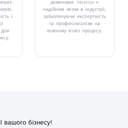
через
доменами, Hostico є
ерів,
надійним ім'ям в індустрії,
сть і
забезпечуючи експертність
рі
та професіоналізм на
 для
кожному етапі процесу.
есу.
 вашого бізнесу!