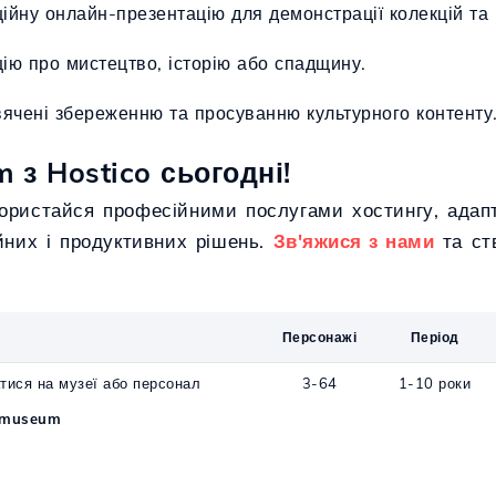
ційну онлайн-презентацію для демонстрації колекцій та 
ію про мистецтво, історію або спадщину.
вячені збереженню та просуванню культурного контенту
з Hostico сьогодні!
користайся професійними послугами хостингу, адап
ійних і продуктивних рішень.
Зв'яжися з нами
та ств
Персонажі
Період
тися на музеї або персонал
3-64
1-10 роки
.museum