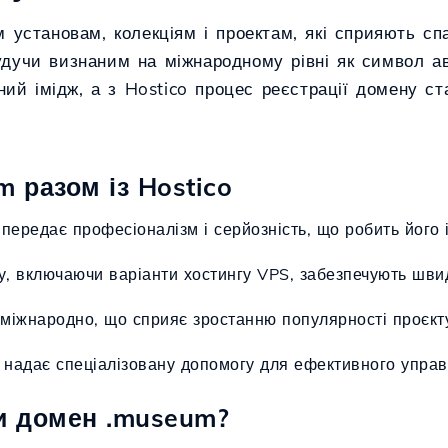
становам, колекціям і проектам, які сприяють спа
удучи визнаним на міжнародному рівні як символ авт
ий імідж, а з Hostico процес реєстрації домену с
 разом із Hostico
передає професіоналізм і серйозність, що робить його 
гу, включаючи варіанти хостингу VPS, забезпечують швид
міжнародно, що сприяє зростанню популярності проєкт
o надає спеціалізовану допомогу для ефективного упра
и домен .museum?