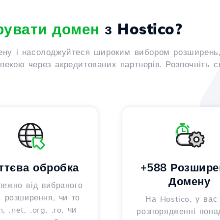
рувати домен
з Hostico?
ену і насолоджуйтеся широким вибором розширень,
екою через акредитованих партнерів. Розпочніть с
ттєва обробка
+588 Розшире
Домену
лежно від вибраного
 розширення, чи то
На Hostico, у вас
, .net, .org, .ro, чи
розпорядженні пона