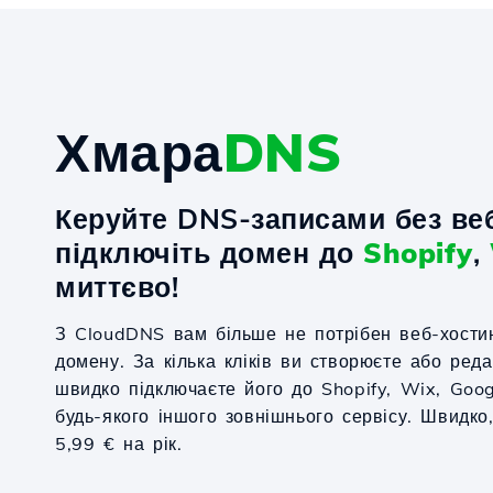
Хмара
DNS
Керуйте DNS-записами без веб
підключіть домен до
Shopify
,
миттєво!
З CloudDNS вам більше не потрібен веб-хости
домену. За кілька кліків ви створюєте або ред
швидко підключаєте його до Shopify, Wix, Goo
будь-якого іншого зовнішнього сервісу. Швидко,
5,99 € на рік.