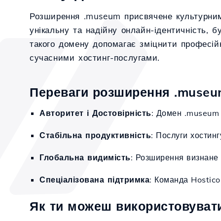
Розширення .museum присвячене культурним у
унікальну та надійну онлайн-ідентичність, б
такого домену допомагає зміцнити професійн
сучасними хостинг-послугами.
Переваги розширення .museum
Авторитет і Достовірність
: Домен .museum 
Стабільна продуктивність
: Послуги хостин
Глобальна видимість
: Розширення визнане 
Спеціалізована підтримка
: Команда Hostic
Як ти можеш використовуват