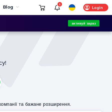
5
Blog
Login
активуй зараз
су!
компанії та бажане розширення.