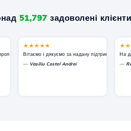
онад
51,797
задоволені клієнти
★★★★★
★★★★
онує Hostico. Я рекомендував вас іншим знайомим.
Вітаємо і дякуємо за надану підтримку!
На даний 
—
—
Vasiliu Costel Andrei
Radu La