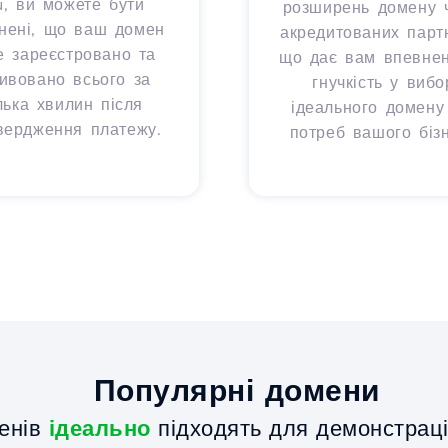
u, ви можете бути
розширень домену 
нені, що ваш домен
акредитованих партн
е зареєстровано та
що дає вам впевнені
тивовано всього за
гнучкість у вибо
лька хвилин після
ідеального домену
вердження платежу.
потреб вашого бізн
Популярні домени
енів
ідеально
підходять для демонстрації