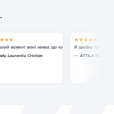
.
★
★★★★★
момент мені немає що коментувати, тільки цінувати. З 
Я зробив правильний виб
—
urentiu Cristian
ATTILA KOLES