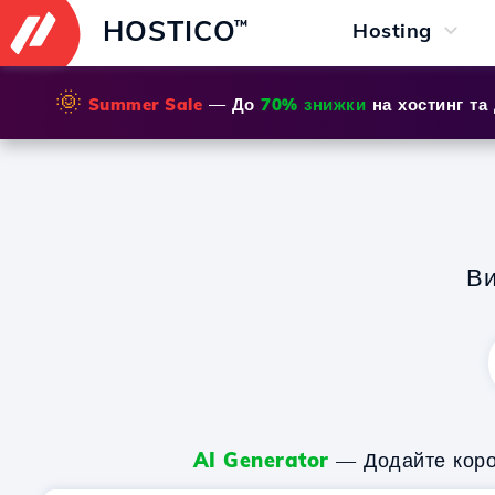
HOSTICO
™
Hosting
🌞
Summer Sale
— До
70% знижки
на хостинг та
Ви
AI Generator
— Додайте корот