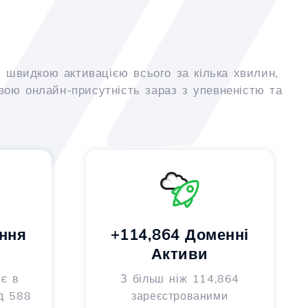
 швидкою активацією всього за кілька хвилин,
вою онлайн-присутність зараз з упевненістю та
ння
+114,864 Доменні
Активи
 є в
З більш ніж 114,864
д 588
зареєстрованими