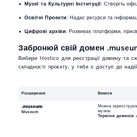
Музеї та Культурні Інституції
: Створіть офі
Освітні Проекти
: Надає ресурси та інформац
Цифрові архіви
: Розвиває платформи, прис
Забронюй свій домен .museum 
Вибери Hostico для реєстрації домену та с
складності проєкту, у тебе є доступ до над
Розширення
Вимоги
.museum
Можна зареєструва
музею.
Museum
Терміни доменів 