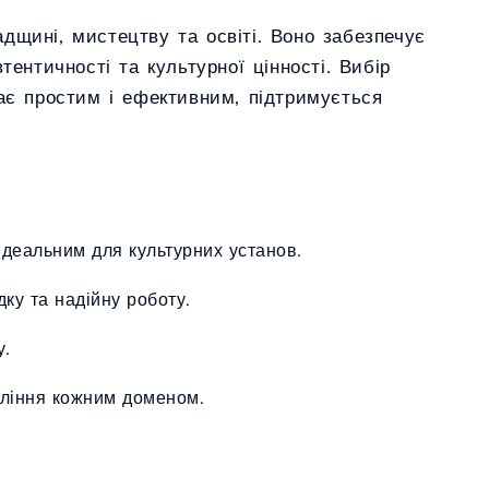
дщині, мистецтву та освіті. Воно забезпечує
ентичності та культурної цінності. Вибір
тає простим і ефективним, підтримується
ідеальним для культурних установ.
ку та надійну роботу.
у.
вління кожним доменом.