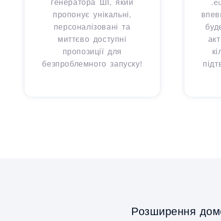
генератора ШІ, який
.e
пропонує унікальні,
впев
персоналізовані та
буд
миттєво доступні
ак
пропозиції для
кі
безпроблемного запуску!
підт
Розширення дом