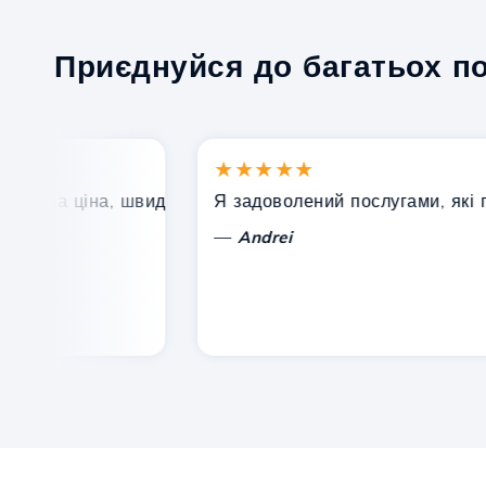
Приєднуйся до багатьох п
★★★★★
ша ціна, швидка та ефективна технічна підтримка.
Я задоволений послугами, які проп
—
Andrei