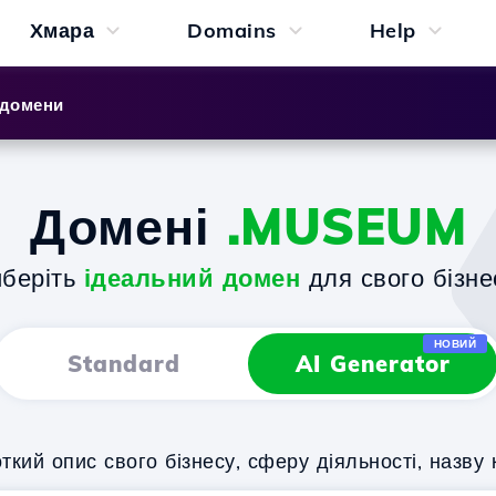
Хмара
Domains
Help
 домени
Домені
.MUSEUM
беріть
ідеальний домен
для свого бізне
НОВИЙ
Standard
AI Generator
кий опис свого бізнесу, сферу діяльності, назву 