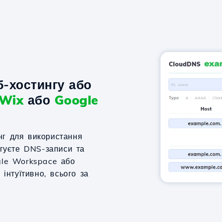
-хостингу або
Wix
або
Google
нг для використання
агуєте DNS-записи та
gle Workspace або
 інтуїтивно, всього за