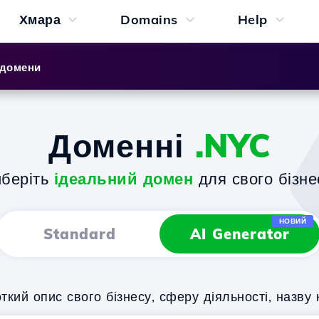
Хмара
Domains
Help
 домени
Доменні
.NYC
беріть
ідеальний домен
для свого бізне
НОВИЙ
Standard
AI Generator
кий опис свого бізнесу, сферу діяльності, назву 