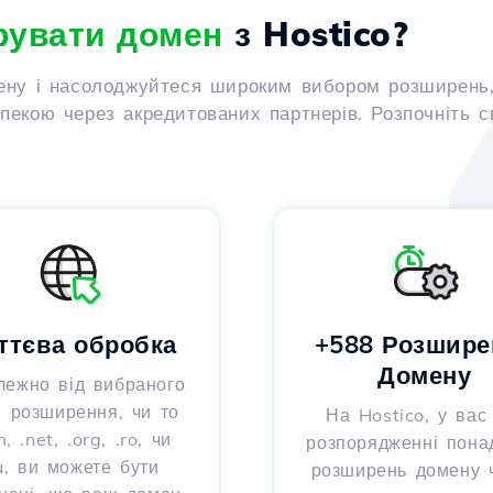
рувати домен
з Hostico?
ену і насолоджуйтеся широким вибором розширень,
екою через акредитованих партнерів. Розпочніть с
ттєва обробка
+588 Розшире
Домену
лежно від вибраного
 розширення, чи то
На Hostico, у вас
, .net, .org, .ro, чи
розпорядженні пона
u, ви можете бути
розширень домену 