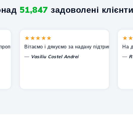
онад
51,847
задоволені клієнти
★★★★★
★★★
онує Hostico. Я рекомендував вас іншим знайомим.
Вітаємо і дякуємо за надану підтримку!
На даний
—
—
Vasiliu Costel Andrei
Radu L