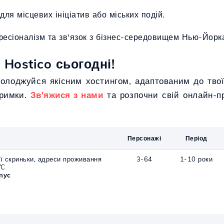
ля місцевих ініціатив або міських подій.
офесіоналізм та зв'язок з бізнес-середовищем Нью-Йорк
 Hostico сьогодні!
солоджуйся якісним хостингом, адаптованим до твої
тримки.
Зв'яжися з нами
та розпочни свій онлайн-пр
Персонажі
Період
ї скриньки, адреси проживання
3-64
1-10 роки
YC
nyc