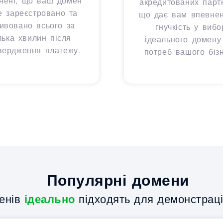
нені, що ваш домен
акредитованих партн
е зареєстровано та
що дає вам впевнені
тивовано всього за
гнучкість у вибо
лька хвилин після
ідеального домену
вердження платежу.
потреб вашого бізн
Популярні домени
енів
ідеально
підходять для демонстрації