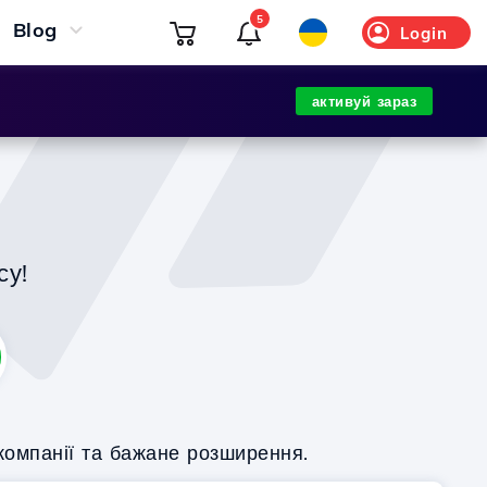
5
Blog
Login
активуй зараз
су!
компанії та бажане розширення.