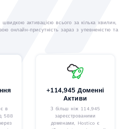
 швидкою активацією всього за кілька хвилин,
вою онлайн-присутність зараз з упевненістю та
ння
+114,945 Доменні
Активи
 є в
З більш ніж 114,945
д 588
зареєстрованими
через
доменами, Hostico є