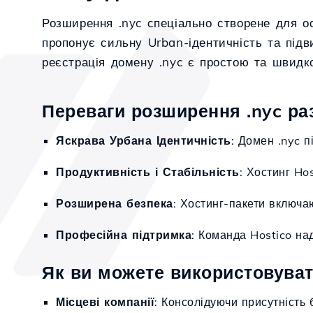
Розширення .nyc спеціально створене для ос
пропонує сильну Urban-ідентичність та підв
реєстрація домену .nyc є простою та швидко
Переваги розширення .nyc раз
Яскрава Урбана Ідентичність
: Домен .nyc 
Продуктивність і Стабільність
: Хостинг Ho
Розширена безпека
: Хостинг-пакети включа
Професійна підтримка
: Команда Hostico на
Як ви можете використовуват
Місцеві компанії
: Консолідуючи присутність 