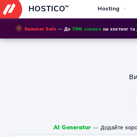
HOSTICO
™
Hosting
🌞
Summer Sale
— До
70% знижки
на хостинг та
Ви
AI Generator
— Додайте корот