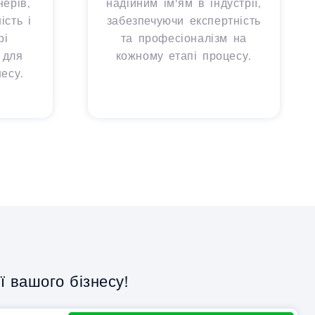
ерів,
надійним ім'ям в індустрії,
сть і
забезпечуючи експертність
рі
та професіоналізм на
 для
кожному етапі процесу.
есу.
 вашого бізнесу!