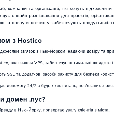
іб, компаній та організацій, які хочуть підкреслит
ищує онлайн-розпізнавання для проектів, орієнтова
ю, а послуги хостингу забезпечують продуктивність
ом з Hostico
підкреслює зв'язок з Нью-Йорком, надаючи довіру та при
stico, включаючи VPS, забезпечує оптимальні швидкост
ють SSL та додаткові засоби захисту для безпеки корист
дає допомогу 24/7 з будь-яких питань, пов'язаних з реє
и домен .nyc?
бренду в Нью-Йорку, привертає увагу клієнтів з міста.