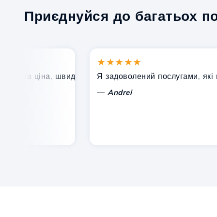
Приєднуйся до багатьох п
★★★★★
оша ціна, швидка та ефективна технічна підтримка.
Я задоволений послугами, які проп
—
Andrei