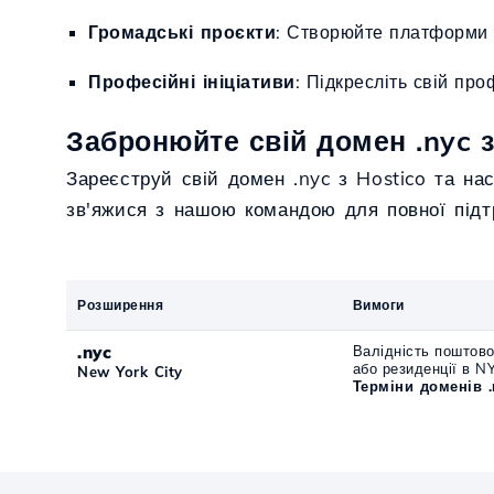
Громадські проєкти
: Створюйте платформи д
Професійні ініціативи
: Підкресліть свій пр
Забронюйте свій домен .nyc з
Зареєструй свій домен .nyc з Hostico та на
зв'яжися з нашою командою для повної під
Розширення
Вимоги
.nyc
Валідність поштово
або резиденції в N
New York City
Терміни доменів .