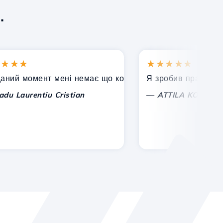
.
★★
★★★★★
 момент мені немає що коментувати, тільки цінувати. З
Я зробив правильний ви
—
aurentiu Cristian
ATTILA KOLES