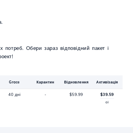
а.
х потреб. Обери зараз відповідний пакет і
оект!
Grace
Карантин
Відновлення
Активізація
40 дні
-
$59.99
$39.59
ai