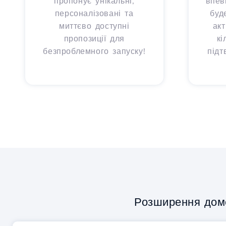
пропонує унікальні,
впев
персоналізовані та
буд
миттєво доступні
ак
пропозиції для
кі
безпроблемного запуску!
підт
Розширення дом