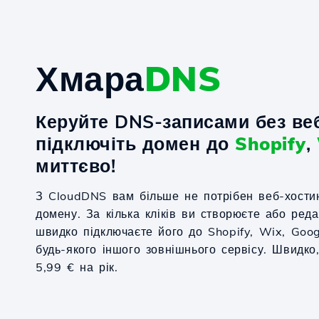
Хмара
DNS
Керуйте DNS-записами без веб
підключіть домен до
Shopify
,
миттєво!
З CloudDNS вам більше не потрібен веб-хости
домену. За кілька кліків ви створюєте або ред
швидко підключаєте його до Shopify, Wix, Goo
будь-якого іншого зовнішнього сервісу. Швидко,
5,99 € на рік.