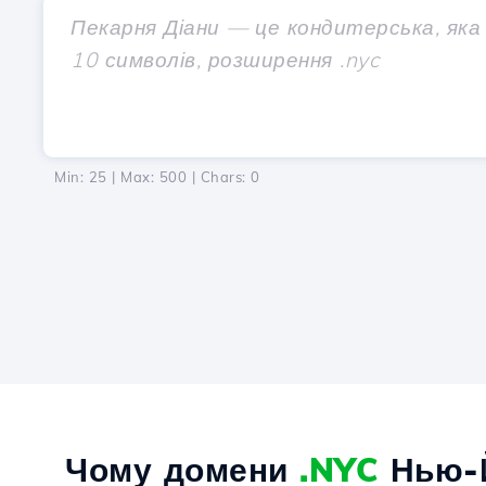
Min: 25 | Max: 500 | Chars:
0
Чому домени
.NYC
Нью-Й