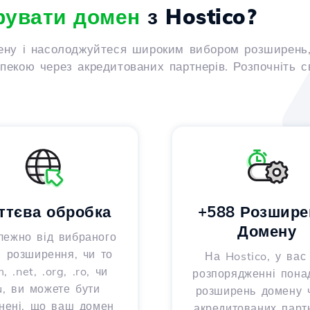
рувати домен
з Hostico?
ену і насолоджуйтеся широким вибором розширень,
екою через акредитованих партнерів. Розпочніть с
ттєва обробка
+588 Розшире
Домену
лежно від вибраного
 розширення, чи то
На Hostico, у вас
, .net, .org, .ro, чи
розпорядженні пона
u, ви можете бути
розширень домену 
нені, що ваш домен
акредитованих партн