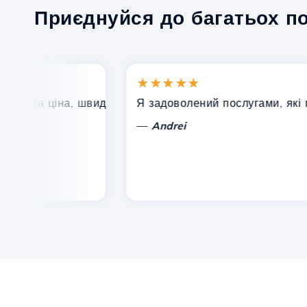
Приєднуйся до багатьох п
★★★★★
оша ціна, швидка та ефективна технічна підтримка.
Я задоволений послугами, які проп
—
Andrei