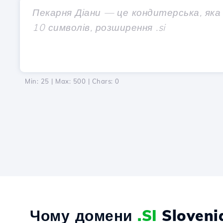
Min: 25 | Max: 500 | Chars:
0
Чому домени
.SI
Sloveni