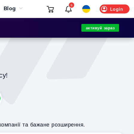
5
Blog
Login
активуй зараз
су!
компанії та бажане розширення.