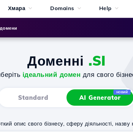
Хмара
Domains
Help
 домени
Доменні
.SI
беріть
ідеальний домен
для свого бізне
НОВИЙ
Standard
AI Generator
кий опис свого бізнесу, сферу діяльності, назву 