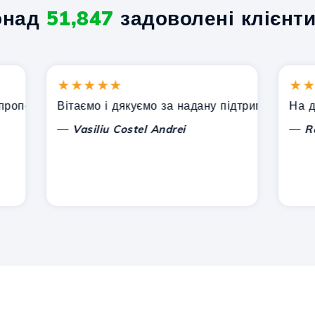
онад
51,847
задоволені клієнти
★★★★★
★★★★
онує Hostico. Я рекомендував вас іншим знайомим.
Вітаємо і дякуємо за надану підтримку!
На даний
—
—
Vasiliu Costel Andrei
Radu L