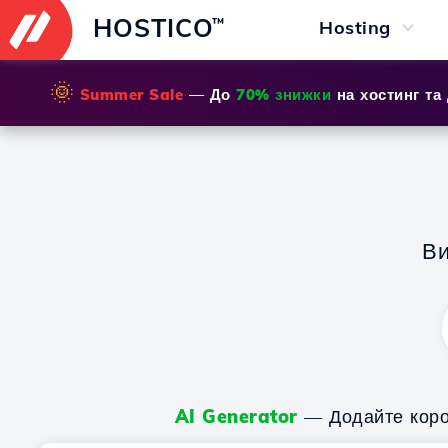
HOSTICO
™
Hosting
🌞
Summer Sale
— До
70% знижки
на хостинг та
Ви
AI Generator
— Додайте корот