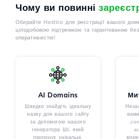
Чому ви повинні
зареєст
Обирайте Hostico для реєстрації вашого дом
цілодобовою підтримкою та гарантованою безп
оперативністю!
AI Domains
Ми
Швидко знайдіть ідеальну
Неза
назву для вашого сайту
вами
за допомогою нашого
.com
генератора ШІ, який
.e
пропонує унікальні,
впев