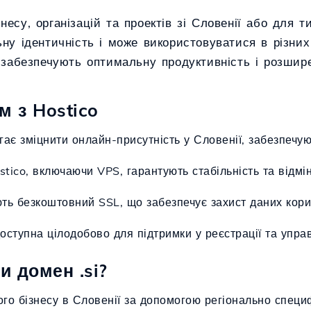
есу, організацій та проектів зі Словенії або для т
ьну ідентичність і може використовуватися в різних
у забезпечують оптимальну продуктивність і розшир
м з Hostico
гає зміцнити онлайн-присутність у Словенії, забезпечую
stico, включаючи VPS, гарантують стабільність та відмі
ють безкоштовний SSL, що забезпечує захист даних кори
доступна цілодобово для підтримки у реєстрації та упра
и домен .si?
ого бізнесу в Словенії за допомогою регіонально специ