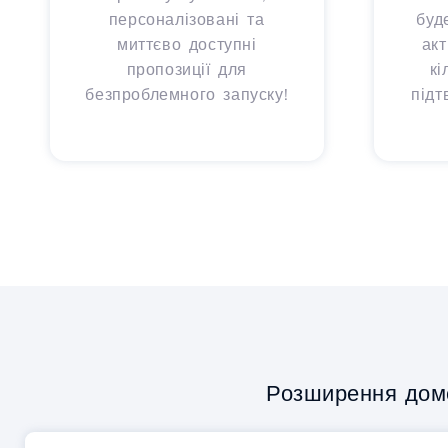
персоналізовані та
буд
миттєво доступні
ак
пропозиції для
кі
безпроблемного запуску!
підт
Розширення дом