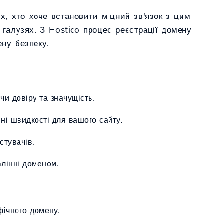
их, хто хоче встановити міцний зв'язок з цим
 галузях. З Hostico процес реєстрації домену
ену безпеку.
чи довіру та значущість.
нні швидкості для вашого сайту.
стувачів.
влінні доменом.
фічного домену.