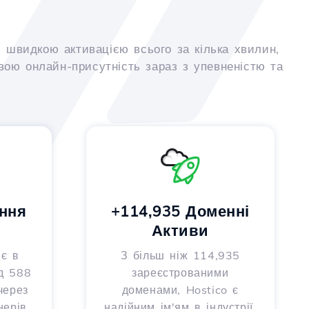
 швидкою активацією всього за кілька хвилин,
вою онлайн-присутність зараз з упевненістю та
ння
+114,935 Доменні
Активи
 є в
З більш ніж 114,935
д 588
зареєстрованими
через
доменами, Hostico є
ерів,
надійним ім'ям в індустрії,