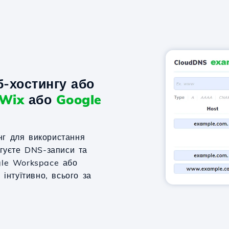
-хостингу або
Wix
або
Google
нг для використання
агуєте DNS-записи та
gle Workspace або
 інтуїтивно, всього за