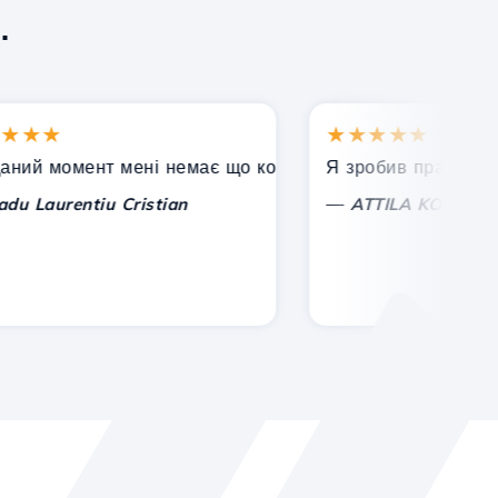
.
★
★★★★★
 момент мені немає що коментувати, тільки цінувати. З
Я зробив правильний ви
—
aurentiu Cristian
ATTILA KOLES