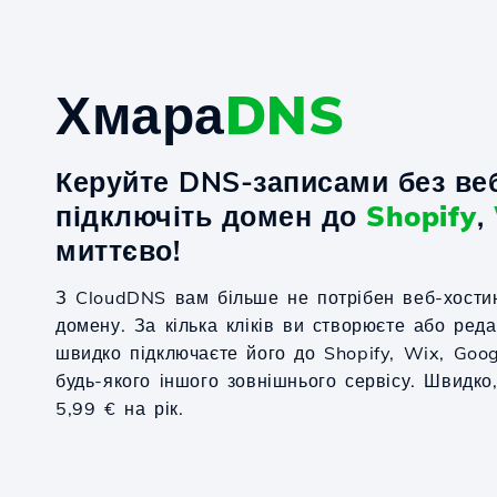
Хмара
DNS
Керуйте DNS-записами без веб
підключіть домен до
Shopify
,
миттєво!
З CloudDNS вам більше не потрібен веб-хости
домену. За кілька кліків ви створюєте або ред
швидко підключаєте його до Shopify, Wix, Goo
будь-якого іншого зовнішнього сервісу. Швидко,
5,99 € на рік.