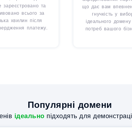
е зареєстровано та
що дає вам впевнені
тивовано всього за
гнучкість у вибо
лька хвилин після
ідеального домену
вердження платежу.
потреб вашого бізн
Популярні домени
енів
ідеально
підходять для демонстрації