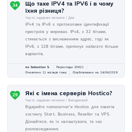
Що таке IPV4 та IPV6 і в чому
34
їхня різниця?
Часто задавані питання /
Дев
IPv4 та IPv6 є протоколами ідентифікації
пристроїв у мережах. IPv4, з 32 бітами,
стикається з виснаженням адрес, тоді як
IPv6, з 128 бітами, пропонує набагато більше
варіантів.
по Sebastian S.
Перегляди 20621
Оновлено 11 місяців тому
Опубліковано на 24/04/2019
Які є імена серверів Hostico?
29
Часто задавані питання /
Випадковий
Відкрийте nameserver'и Hostico для пакетів
хостингу Start, Business, Reseller та VPS.
Дізнайтеся, як їх налаштувати, та час
розповсюдження.