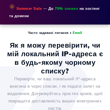
🌞
Summer Sale
— До
70% знижки
на хостинг
та домени
Часто задавані питання
•
Email
Як я можу перевірити, чи
мій локальний IP-адреса є
в будь-якому чорному
списку?
Перевірте, чи ваш локальний IP-адреса
внесена в чорні списки, і як подати запит на
видалення. Дотримуйтесь простих кроків, щоб
покращити доставленість ваших електронних
листів.