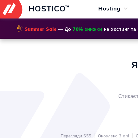
HOSTICO
™
Hosting
🌞
Summer Sale
— До
70% знижки
на хостинг та
Я
Стикаєт
Перегляди 655
Оновлено 3 ani
О