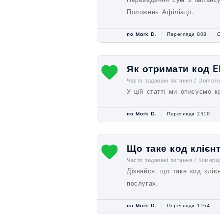
Положень Афіліації.
по Mark D.
Перегляди 808
О
Як отримати код 
Часто задавані питання /
Domain
У цій статті ми описуємо к
по Mark D.
Перегляди 2510
Що таке код клієнт
Часто задавані питання /
Комерц
Дізнайся, що таке код клієн
послугах.
по Mark D.
Перегляди 1164