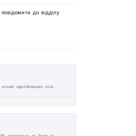
 повідомити до відділу
 основі афілійованих осіб.
ON, відповідно до Умов та