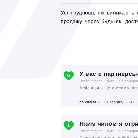
Усі труднощі, які виникають
продажу через будь-які дос
У вас є партнерсь
6
Часто задавані питання /
Комерц
Афіліація – це система, вп
по Andrea Z.
Перегляди 1131
Яким чином я отри
1
Часто задавані питання /
Комерц
Переведення сум з балансу