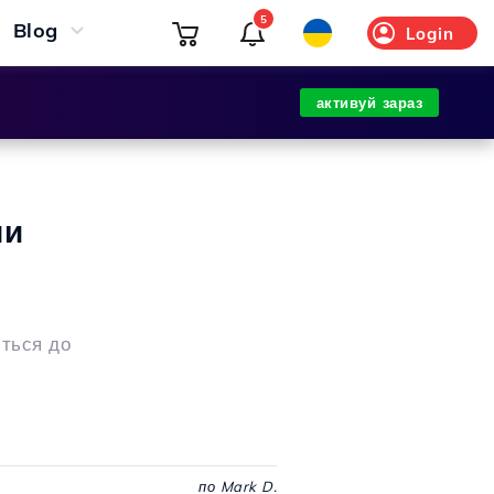
5
Blog
Login
активуй зараз
чи
іться до
по Mark D.