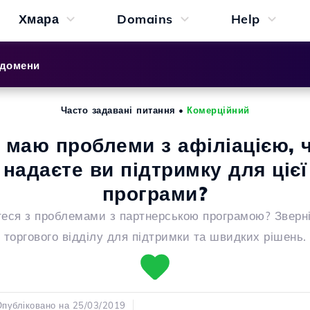
Хмара
Domains
Help
 домени
Часто задавані питання
•
Комерційний
 маю проблеми з афіліацією, 
надаєте ви підтримку для цієї
програми?
еся з проблемами з партнерською програмою? Зверн
торгового відділу для підтримки та швидких рішень.
публіковано на 25/03/2019