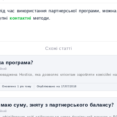
 під час використання партнерської програми, можна
тупні
контактні
методи.
Схожі статті
ка програма?
ійний
роваджена Hostico, яка дозволяє клієнтам заробляти комісійні на
Оновлено 1 рік тому
Опубліковано на 17/07/2018
маю суму, зняту з партнерського балансу?
ійний
 афілійованих осіб здійснюється через банківський рахунок у R