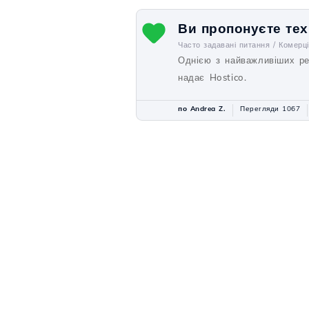
Ви пропонуєте тех
Часто задавані питання /
Комерц
Однією з найважливіших ре
надає Hostico.
по Andrea Z.
Перегляди 1067