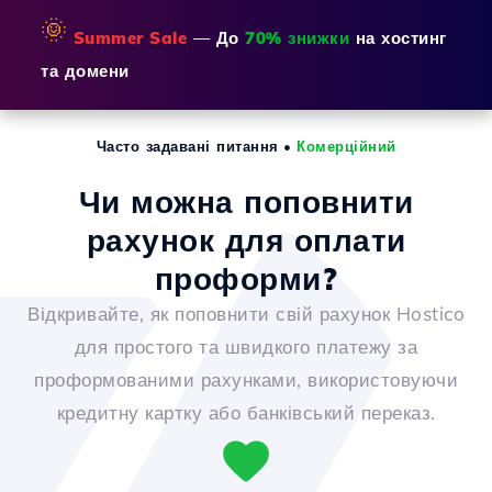
🌞
Summer Sale
— До
70% знижки
на хостинг
та домени
Часто задавані питання
•
Комерційний
Чи можна поповнити
рахунок для оплати
проформи?
Відкривайте, як поповнити свій рахунок Hostico
для простого та швидкого платежу за
проформованими рахунками, використовуючи
кредитну картку або банківський переказ.