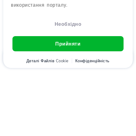
використання порталу.
Необхідно
Прийняти
Головна
Деталі Файлів Cookie
Клієнт
Кошик
Конфіденційність
Chat
Меню
Завантажте додаток
Hostico