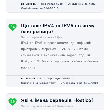
по Mark D.
Перегляди 6348
Оновлено 1 рік тому
Опубліковано на 04/07/2018
Що таке IPV4 та IPV6 і в чому
34
їхня різниця?
Часто задавані питання /
Дев
IPv4 та IPv6 є протоколами ідентифікації
пристроїв у мережах. IPv4, з 32 бітами,
стикається з виснаженням адрес, тоді як
IPv6, з 128 бітами, пропонує набагато більше
варіантів.
по Sebastian S.
Перегляди 20588
Оновлено 11 місяців тому
Опубліковано на 24/04/2019
Які є імена серверів Hostico?
29
Часто задавані питання /
Випадковий