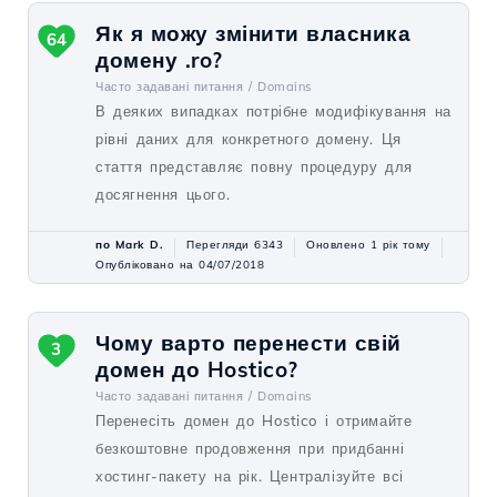
Як я можу змінити власника
64
домену .ro?
Часто задавані питання /
Domains
В деяких випадках потрібне модифікування на
рівні даних для конкретного домену. Ця
стаття представляє повну процедуру для
досягнення цього.
по Mark D.
Перегляди 6343
Оновлено 1 рік тому
Опубліковано на 04/07/2018
Чому варто перенести свій
3
домен до Hostico?
Часто задавані питання /
Domains
Перенесіть домен до Hostico і отримайте
безкоштовне продовження при придбанні
хостинг-пакету на рік. Централізуйте всі