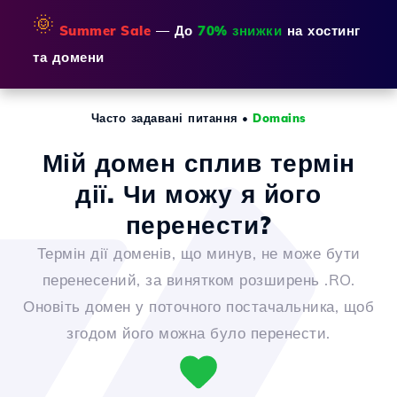
🌞
Summer Sale
— До
70% знижки
на хостинг
та домени
Часто задавані питання
•
Domains
Мій домен сплив термін
дії. Чи можу я його
перенести?
Термін дії доменів, що минув, не може бути
перенесений, за винятком розширень .RO.
Оновіть домен у поточного постачальника, щоб
згодом його можна було перенести.