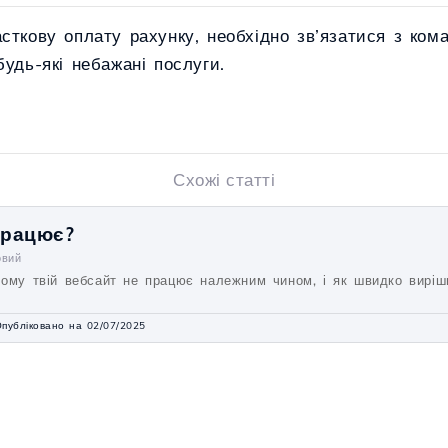
сткову оплату рахунку, необхідно зв’язатися з ком
будь-які небажані послуги.
Схожі статті
працює?
овий
чому твій вебсайт не працює належним чином, і як швидко виріш
публіковано на 02/07/2025