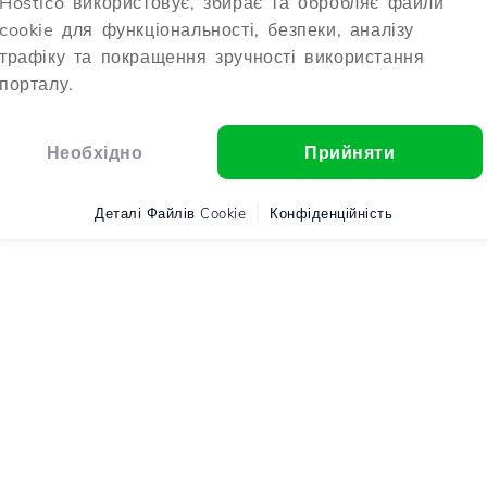
Hostico використовує, збирає та обробляє файли
cookie для функціональності, безпеки, аналізу
трафіку та покращення зручності використання
порталу.
Необхідно
Прийняти
Деталі Файлів Cookie
Конфіденційність
o