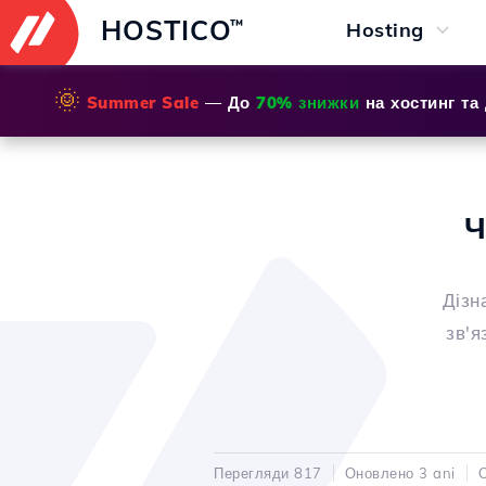
HOSTICO
™
Hosting
🌞
Summer Sale
— До
70% знижки
на хостинг та
Ч
Дізн
зв'я
Перегляди 817
Оновлено 3 ani
О