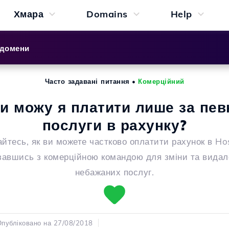
Хмара
Domains
Help
 домени
Часто задавані питання
•
Комерційний
и можу я платити лише за пев
послуги в рахунку?
айтесь, як ви можете частково оплатити рахунок в Hos
завшись з комерційною командою для зміни та вида
небажаних послуг.
публіковано на 27/08/2018