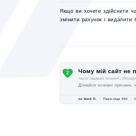
Якщо ви хочете здійснити ча
змінити рахунок і видалити 
Чому мій сайт не 
2
Часто задавані питання /
Випадк
Дізнайся основні причини, 
по Mark D.
Перегляди 960
О