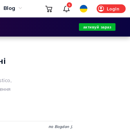
5
Blog
Login
активуй зараз
ні
tico,
лення
по Bogdan J.