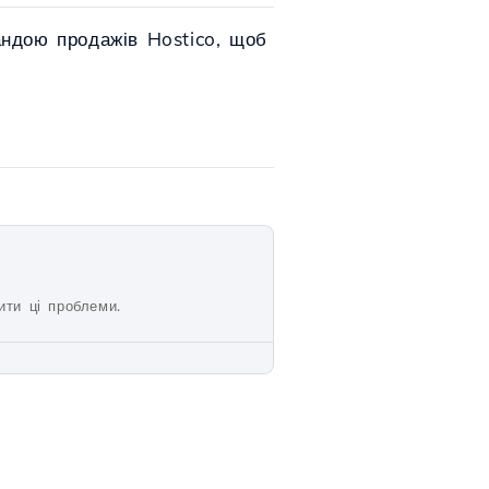
андою продажів Hostico, щоб
ити ці проблеми.