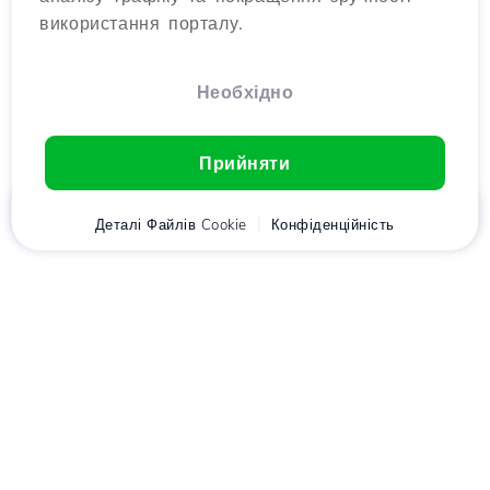
використання порталу.
Необхідно
Прийняти
Головна
Деталі Файлів Cookie
Клієнт
Кошик
Конфіденційність
Chat
Меню
Завантажте додаток
Hostico