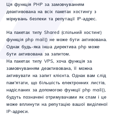
Ця функція PHP за замовчуванням
деактивована на всіх пакетах хостингу з
міркувань безпеки та репутації IP-адрес.
На пакетах типу Shared (спільний хостинг)
функція php mail() не може бути активована.
Однак будь-яка інша директива php може
бути активована за запитом.
На пакетах типу VPS, хоча функція за
замовчуванням деактивована, її можна
активувати на запит клієнта. Однак вам слід
пам'ятати, що більшість електронних листів,
надісланих за допомогою функції php mail(),
будуть позначені отримувачами як спам і це
може вплинути на репутацію вашої виділеної
IP-адреси.