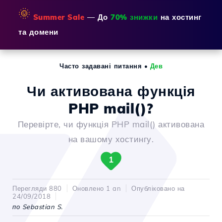
🌞
Summer Sale
— До
70% знижки
на хостинг
та домени
Часто задавані питання
•
Дев
Чи активована функція
PHP mail()?
Перевірте, чи функція PHP mail() активована
на вашому хостингу.
1
Перегляди 880
Оновлено 1 an
Опубліковано на
24/09/2018
по Sebastian S.