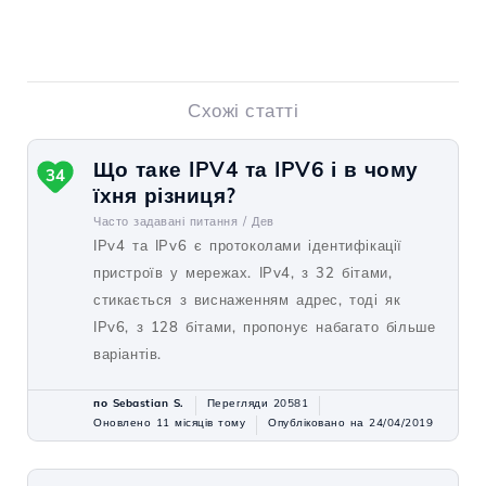
Схожі статті
Що таке IPV4 та IPV6 і в чому
34
їхня різниця?
Часто задавані питання /
Дев
IPv4 та IPv6 є протоколами ідентифікації
пристроїв у мережах. IPv4, з 32 бітами,
стикається з виснаженням адрес, тоді як
IPv6, з 128 бітами, пропонує набагато більше
варіантів.
по Sebastian S.
Перегляди 20581
Оновлено 11 місяців тому
Опубліковано на 24/04/2019