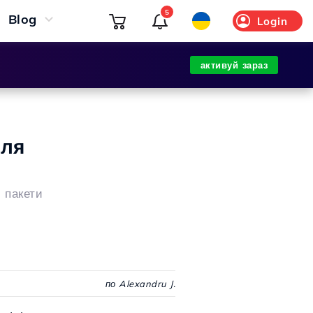
5
Blog
Login
активуй зараз
для
і пакети
по Alexandru J.