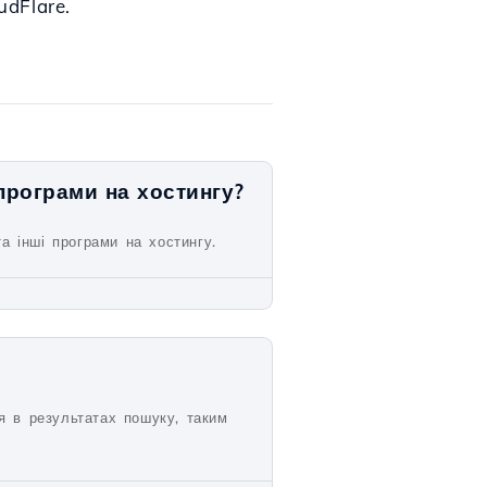
udFlare.
 програми на хостингу?
 інші програми на хостингу.
я в результатах пошуку, таким