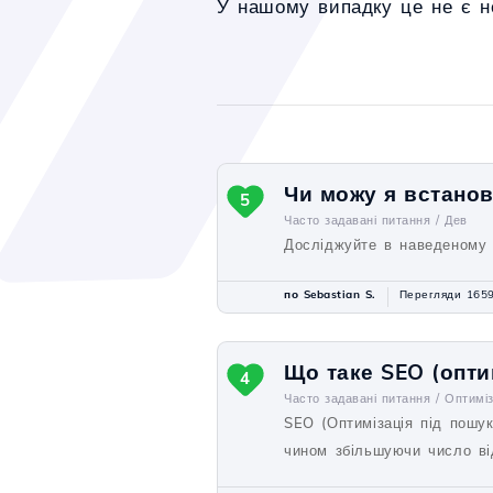
У нашому випадку це не є не
Чи можу я встанов
5
Часто задавані питання /
Дев
Досліджуйте в наведеному 
по Sebastian S.
Перегляди 165
Що таке SEO (опти
4
Часто задавані питання /
Оптиміз
SEO (Оптимізація під пошук
чином збільшуючи число від