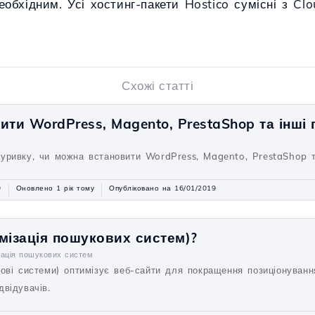
обхідним. Усі хостинг-пакети Hostico сумісні з Clo
Схожі статті
ити WordPress, Magento, PrestaShop та інші
уривку, чи можна встановити WordPress, Magento, PrestaShop та
9
Оновлено 1 рік тому
Опубліковано на 16/01/2019
мізація пошукових систем)?
ація пошукових систем
ові системи) оптимізує веб-сайти для покращення позиціонуванн
відувачів.