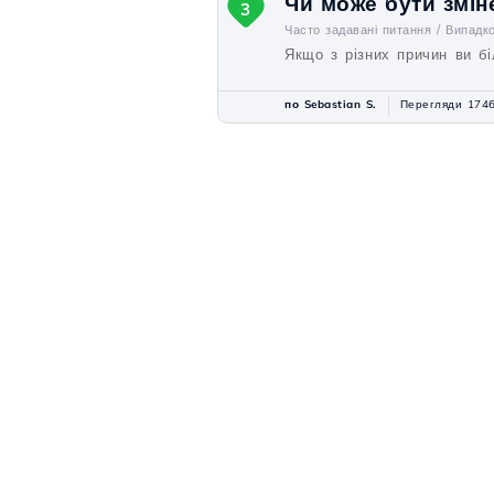
Чи може бути змін
3
Часто задавані питання /
Випадк
Якщо з різних причин ви бі
по Sebastian S.
Перегляди 174