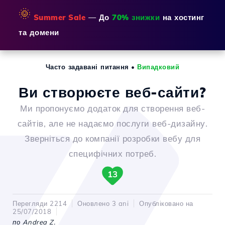
🌞
Summer Sale
— До
70% знижки
на хостинг
та домени
Часто задавані питання
•
Випадковий
Ви створюєте веб-сайти?
Ми пропонуємо додаток для створення веб-
сайтів, але не надаємо послуги веб-дизайну.
Зверніться до компанії розробки вебу для
специфічних потреб.
13
Перегляди 2214
Оновлено 3 ani
Опубліковано на
25/07/2018
по Andrea Z.