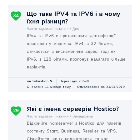
Що таке IPV4 та IPV6 і в чому
34
їхня різниця?
Часто задавані питання /
Дев
IPv4 та IPv6 є протоколами ідентифікації
пристроїв у мережах. IPv4, з 32 бітами,
стикається з виснаженням адрес, тоді як
IPv6, з 128 бітами, пропонує набагато більше
варіантів.
по Sebastian S.
Перегляди 20590
Оновлено 11 місяців тому
Опубліковано на 24/04/2019
Які є імена серверів Hostico?
29
Часто задавані питання /
Випадковий
Відкрийте nameserver'и Hostico для пакетів
хостингу Start, Business, Reseller та VPS.
Дізнайтеся, як їх налаштувати, та час