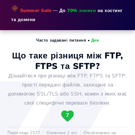
🌞
Summer Sale
— До
70% знижки
на хостинг
та домени
Часто задавані питання
•
Дев
Що таке різниця між FTP,
FTPS та SFTP?
Дізнайтеся про різниці між FTP, FTPS та SFTP:
прості передачі файлів, захищені за
допомогою SSL/TLS або SSH, кожен з яких має
свої специфічні переваги безпеки.
7
Перегляди 2577
Оновлено 2 ani
Опубліковано на