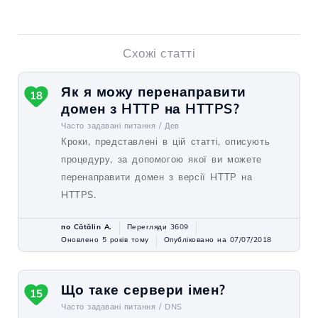
Схожі статті
Як я можу перенаправити
18
домен з HTTP на HTTPS?
Часто задавані питання /
Дев
Кроки, представлені в цій статті, описують
процедуру, за допомогою якої ви можете
перенаправити домен з версії HTTP на
HTTPS.
по Cătălin A.
Перегляди 3609
Оновлено 5 років тому
Опубліковано на 07/07/2018
Що таке сервери імен?
15
Часто задавані питання /
DNS