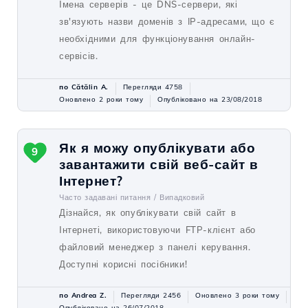
Імена серверів - це DNS-сервери, які
зв'язують назви доменів з IP-адресами, що є
необхідними для функціонування онлайн-
сервісів.
по Cătălin A.
Перегляди 4758
Оновлено 2 роки тому
Опубліковано на 23/08/2018
Як я можу опублікувати або
9
завантажити свій веб-сайт в
Інтернет?
Часто задавані питання /
Випадковий
Дізнайся, як опублікувати свій сайт в
Інтернеті, використовуючи FTP-клієнт або
файловий менеджер з панелі керування.
Доступні корисні посібники!
по Andrea Z.
Перегляди 2456
Оновлено 3 роки тому
Опубліковано на 26/07/2018