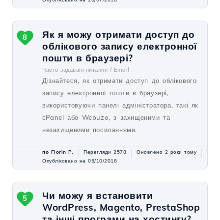
Як я можу отримати доступ до
8
облікового запису електронної
пошти в браузері?
Часто задавані питання /
Email
Дізнайтеся, як отримати доступ до облікового
запису електронної пошти в браузері,
використовуючи панелі адміністратора, такі як
cPanel або Webuzo, з захищеними та
незахищеними посиланнями.
по Florin P.
Перегляди 2578
Оновлено 2 роки тому
Опубліковано на 05/10/2018
Чи можу я встановити
5
WordPress, Magento, PrestaShop
та інші програми на хостингу?