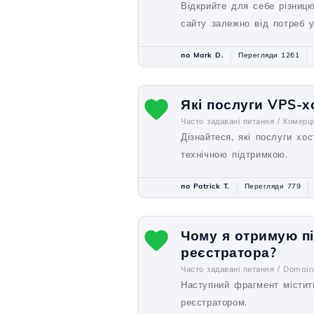
Відкрийте для себе різниц
сайту залежно від потреб 
по Mark D.
Перегляди 1261
Які послуги VPS-х
Часто задавані питання /
Комерц
Дізнайтеся, які послуги х
технічною підтримкою.
по Patrick T.
Перегляди 779
Чому я отримую пі
реєстратора?
Часто задавані питання /
Domain
Наступний фрагмент містит
реєстратором.