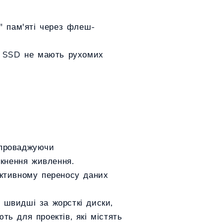
ї" пам'яті через флеш-
), SSD не мають рухомих
впроваджуючи
мкнення живлення.
ктивному переносу даних
 швидші за жорсткі диски,
ть для проектів, які містять