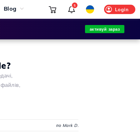
5
Blog
Login
активуй зараз
Me?
дачі,
 файлів,
по Mark D.