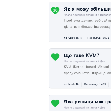
Як я можу збільши
30
Часто задавані питання /
Випадк
Проблема деяких веб-сайті
дізнатися більше інформації
по Cristian P.
Перегляди 3601
Що таке KVM?
Часто задавані питання /
Дев
KVM (Kernel-based Virtual 
продуктивністю, підвищено
по Mark D.
Перегляди 1473
Яка різниця між т
Часто задавані питання /
Дев