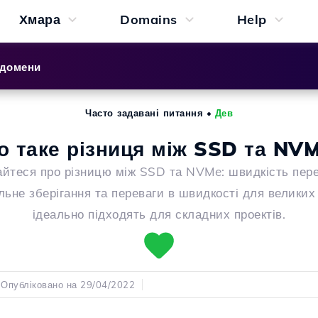
Хмара
Domains
Help
 домени
Часто задавані питання
•
Дев
 таке різниця між SSD та NV
айтеся про різницю між SSD та NVMe: швидкість пере
льне зберігання та переваги в швидкості для великих
ідеально підходять для складних проектів.
Опубліковано на 29/04/2022