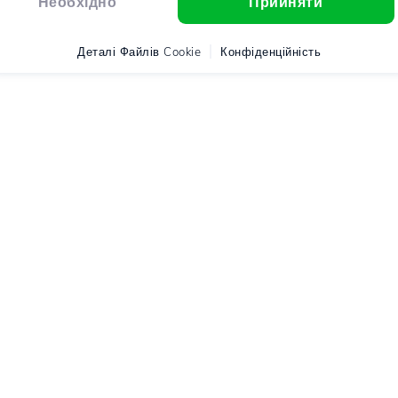
Необхідно
Прийняти
Деталі Файлів Cookie
Конфіденційність
o
Допомога
Юридичні умови
Чат в реальному часі
Умови та положення