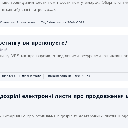
ю між традиційним хостингом і хостингом у хмарах. Оберіть опт
у масштабуванні та ресурсах.
Оновлено 2 роки тому
Опубліковано на 29/04/2022
остингу ви пропонуєте?
ійний
остингу VPS ми пропонуємо, з виділеними ресурсами, оптимально
Оновлено 11 місяців тому
Опубліковано на 15/08/2025
дозрілі електронні листи про продовження 
s
ь інформацію про отримання підозрілих електронних листів щод