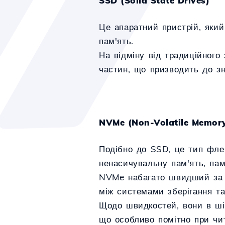
SSD (Solid State Drives)
Це апаратний пристрій, який
пам'ять.
На відміну від традиційного
частин, що призводить до зн
NVMe (Non-Volatile Memory
Подібно до SSD, це тип фле
ненасичувальну пам'ять, пам
NVMe набагато швидший за 
між системами зберігання т
Щодо швидкостей, вони в шіс
що особливо помітно при чит