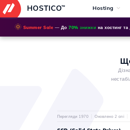
HOSTICO
™
Hosting
🌞
Summer Sale
— До
70% знижки
на хостинг та
Що
Дізн
нестабі
Перегляди 1970
Оновлено 2 ani