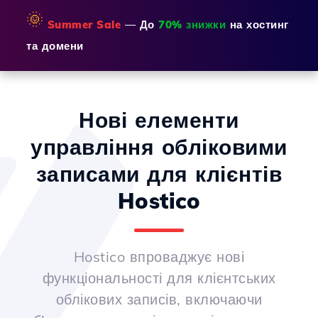
🌞
Summer Sale
— До
70% знижки
на хостинг
та домени
Нові елементи
управління обліковими
записами для клієнтів
Hostico
Hostico впроваджує нові
функціональності для клієнтських
облікових записів, включаючи