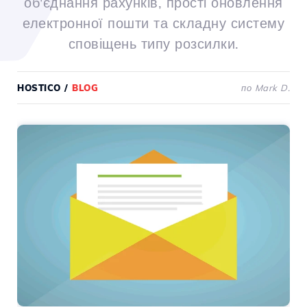
об'єднання рахунків, прості оновлення
електронної пошти та складну систему
сповіщень типу розсилки.
HOSTICO
/
BLOG
по Mark D.