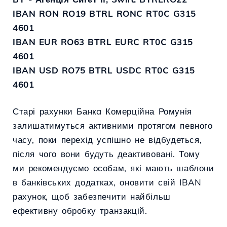
IBAN RON RO19 BTRL RONC RT0C G315
4601
IBAN EUR RO63 BTRL EURC RT0C G315
4601
IBAN USD RO75 BTRL USDC RT0C G315
4601
Старі рахунки Банкa Комерційна Ромунія
залишатимуться активними протягом певного
часу, поки перехід успішно не відбудеться,
після чого вони будуть деактивовані. Тому
ми рекомендуємо особам, які мають шаблони
в банківських додатках, оновити свій IBAN
рахунок, щоб забезпечити найбільш
ефективну обробку транзакцій.