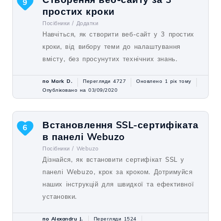
9
простих кроки
Посібники /
Додатки
Навчіться, як створити веб-сайт у 3 простих
кроки, від вибору теми до налаштування
вмісту, без просунутих технічних знань.
по Mark D.
Перегляди 4727
Оновлено 1 рік тому
Опубліковано на 03/09/2020
Встановлення SSL-сертифіката
6
в панелі Webuzo
Посібники /
Webuzo
Дізнайся, як встановити сертифікат SSL у
панелі Webuzo, крок за кроком. Дотримуйся
наших інструкцій для швидкої та ефективної
установки.
по Alexandru J.
Перегляди 1524