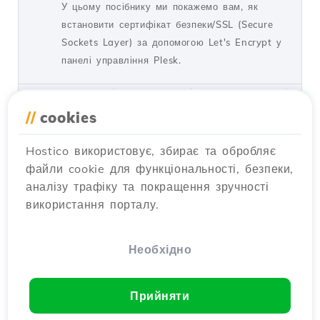
У цьому посібнику ми покажемо вам, як
встановити сертифікат безпеки/SSL (Secure
Sockets Layer) за допомогою Let's Encrypt у
панелі управління Plesk.
по Florin P.
Перегляди 1591
Оновлено 1 рік тому
Опубліковано на 29/05/2019
//
cookies
Hostico використовує, збирає та обробляє
Встановлення SSL сертифіката
файли cookie для функціональності, безпеки,
в Magento 1.9
аналізу трафіку та покращення зручності
Посібники /
Додатки
використання порталу.
Встановіть SSL сертифікат у Magento 1.9 за
допомогою цього детального посібника.
Забезпечте безпеку свого сайту, автоматично
Необхідно
перенаправляючи з HTTP на HTTPS.
по Cătălin A.
Перегляди 1400
Оновлено 1 рік тому
Прийняти
Опубліковано на 01/06/2018