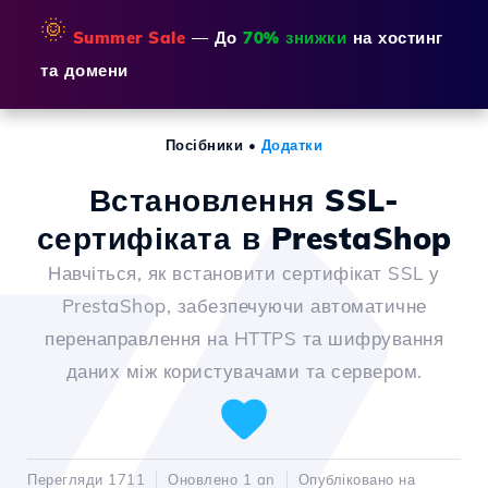
🌞
Summer Sale
— До
70% знижки
на хостинг
та домени
Посібники
•
Додатки
Встановлення SSL-
сертифіката в PrestaShop
Навчіться, як встановити сертифікат SSL у
PrestaShop, забезпечуючи автоматичне
перенаправлення на HTTPS та шифрування
даних між користувачами та сервером.
Перегляди 1711
Оновлено 1 an
Опубліковано на