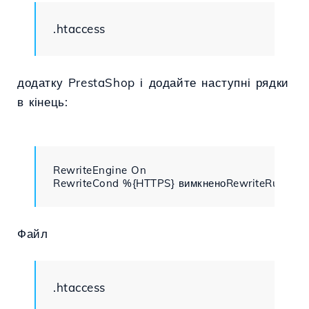
.htaccess
додатку PrestaShop і додайте наступні рядки
в кінець:
RewriteEngine On

RewriteCond %{HTTPS} вимкненоRewriteRule (.*
Файл
.htaccess