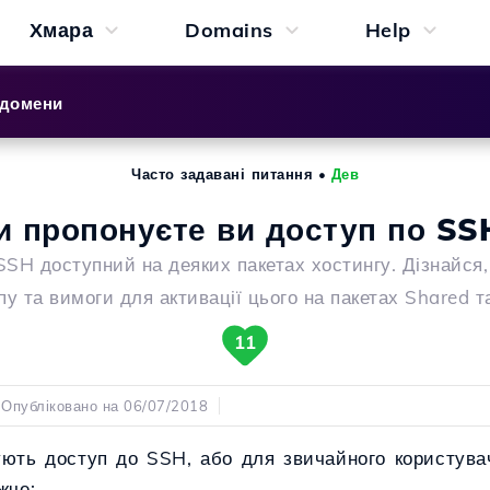
Хмара
Domains
Help
 домени
Часто задавані питання
•
Дев
и пропонуєте ви доступ по SS
SSH доступний на деяких пакетах хостингу. Дізнайся, 
пу та вимоги для активації цього на пакетах Shared т
11
Опубліковано на 06/07/2018
ують доступ до SSH, або для звичайного користува
жче: