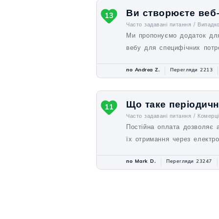
Ви створюєте веб
13
Часто задавані питання /
Випадк
Ми пропонуємо додаток для
вебу для специфічних потр
по Andrea Z.
Перегляди 2213
Що таке періодичн
11
Часто задавані питання /
Комерц
Постійна оплата дозволяє 
їх отримання через електр
по Mark D.
Перегляди 23247