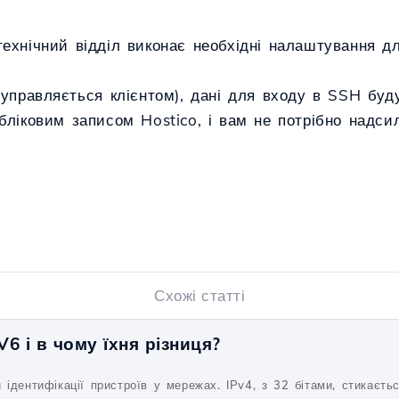
ехнічний відділ виконає необхідні налаштування д
управляється клієнтом), дані для входу в SSH буду
бліковим записом Hostico, і вам не потрібно надс
Схожі статті
V6 і в чому їхня різниця?
 ідентифікації пристроїв у мережах. IPv4, з 32 бітами, стикаєть