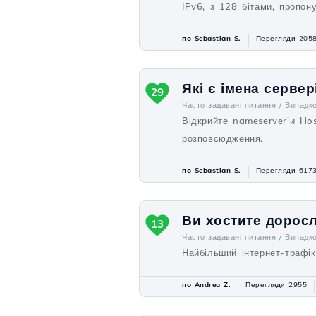
IPv6, з 128 бітами, пропону
по Sebastian S.
Перегляди 205
Які є імена сервер
29
Часто задавані питання /
Випадк
Відкрийте nameserver'и Host
розповсюдження.
по Sebastian S.
Перегляди 617
Ви хостите доросл
13
Часто задавані питання /
Випадк
Найбільший інтернет-трафік
по Andrea Z.
Перегляди 2955