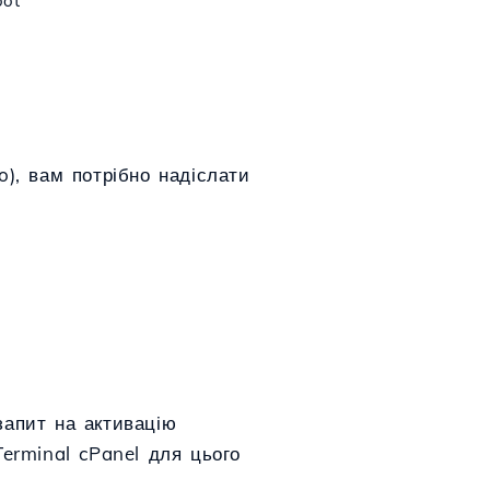
oot
), вам потрібно надіслати
запит на активацію
erminal cPanel для цього