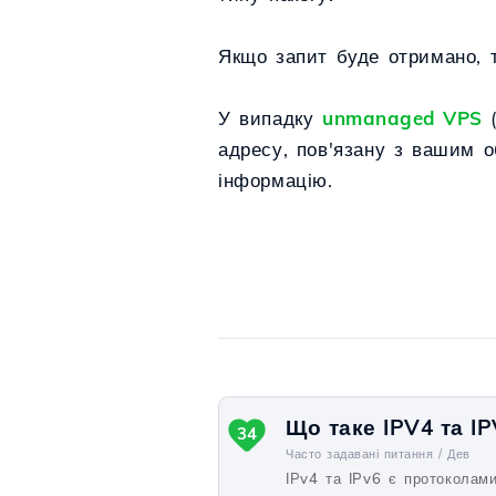
Якщо запит буде отримано, т
У випадку
unmanaged VPS
(
адресу, пов'язану з вашим о
інформацію.
Що таке IPV4 та IP
34
Часто задавані питання /
Дев
IPv4 та IPv6 є протоколами