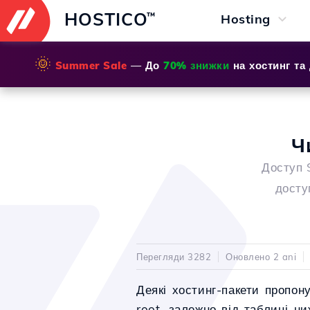
HOSTICO
™
Hosting
🌞
Summer Sale
— До
70% знижки
на хостинг та
Ч
Доступ 
досту
Перегляди 3282
Оновлено 2 ani
Деякі хостинг-пакети пропон
root, залежно від таблиці ни