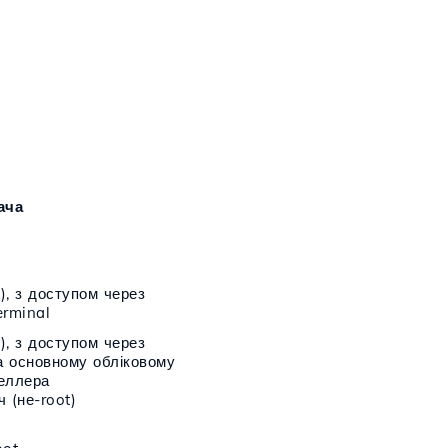
ача
), з доступом через
erminal
), з доступом через
на основному обліковому
селлера
 (не-root)