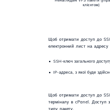
Ненаглядані VPS пакети (упр
клієнтом)
Щоб отримати доступ до SSH 
електронний лист на адрес
SSH-ключ загального доступ
IP-адреса, з якої буде здійс
Щоб отримати доступ до SSH
терміналу в cPanel. Доступ 
типу пакету.