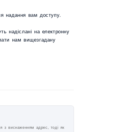
ля надання вам доступу.
ть надіслані на електронну
илати нам вищезгадану
ся з виснаженням адрес, тоді як