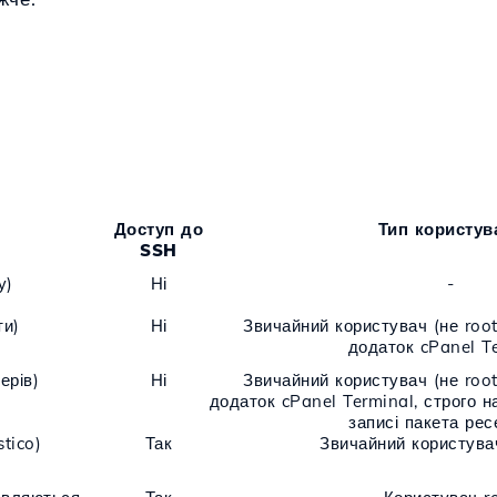
Доступ до
Тип користув
SSH
у)
Ні
-
ти)
Ні
Звичайний користувач (не root
додаток cPanel T
ерів)
Ні
Звичайний користувач (не root
додаток cPanel Terminal, строго 
записі пакета ре
tico)
Так
Звичайний користувач