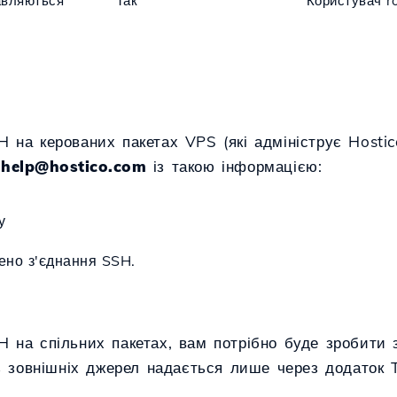
авляються
Так
Користувач r
на керованих пакетах VPS (які адмініструє Hostico
у
help@hostico.com
із такою інформацією:
у
нено з'єднання SSH.
 на спільних пакетах, вам потрібно буде зробити 
з зовнішніх джерел надається лише через додаток T