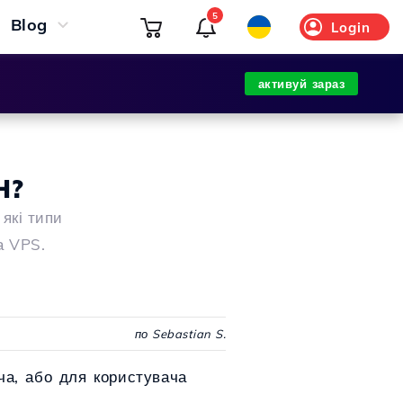
5
Blog
Login
активуй зараз
H?
які типи
а VPS.
по Sebastian S.
ча, або для користувача