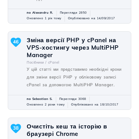
по Alexandru R.
Перегляди 2850
Оновлено 1 рік тому
Опубліковано на 14/09/2017
Зміна версії PHP у cPanel на
46
VPS-хостингу через MultiPHP
Manager
Посібники /
cPanel
У цій статті ми представимо необхідні кроки
для зміни версії PHP у обліковому записі
cPanel за допомогою MultiPHP Manager.
по Sebastian S.
Перегляди 3068
Оновлено 2 роки тому
Опубліковано на 18/10/2017
Очистіть кеш та історію в
38
браузері Chrome