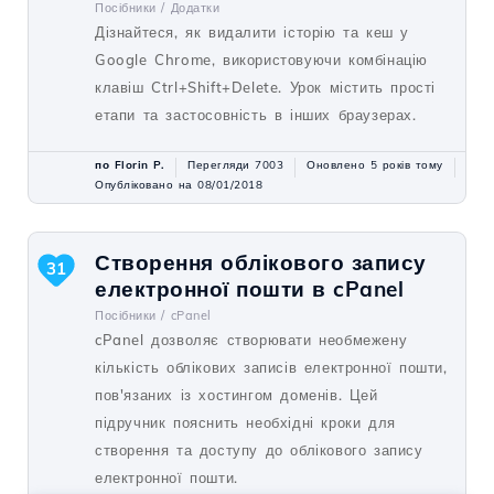
Посібники /
Додатки
Дізнайтеся, як видалити історію та кеш у
Google Chrome, використовуючи комбінацію
клавіш Ctrl+Shift+Delete. Урок містить прості
етапи та застосовність в інших браузерах.
по Florin P.
Перегляди 7003
Оновлено 5 років тому
Опубліковано на 08/01/2018
Створення облікового запису
31
електронної пошти в cPanel
Посібники /
cPanel
cPanel дозволяє створювати необмежену
кількість облікових записів електронної пошти,
пов'язаних із хостингом доменів. Цей
підручник пояснить необхідні кроки для
створення та доступу до облікового запису
електронної пошти.