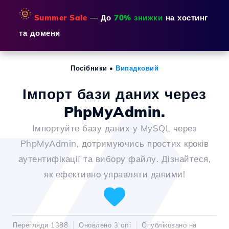
🌞
Summer Sale
— До
70% знижки
на хостинг
та домени
Посібники
•
Випадковий
Імпорт бази даних через
PhpMyAdmin.
Імпортуйте базу даних у MySQL через
PhpMyAdmin, дотримуючись простих кроків
аутентифікації та вибору файлу. Дізнайтеся,
як ефективно управляти даними!
Перегляди 1388
Оновлено 3 ani
Опубліковано на